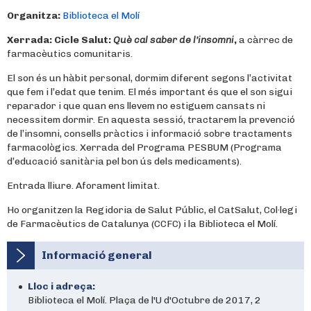
Organitza:
Biblioteca el Molí
Xerrada: Cicle Salut:
Què cal saber de l’insomni
,
a càrrec de
farmacèutics comunitaris.
El son és un hàbit personal, dormim diferent segons l’activitat
que fem i l’edat que tenim. El més important és que el son sigui
reparador i que quan ens llevem no estiguem cansats ni
necessitem dormir. En aquesta sessió, tractarem la prevenció
de l’insomni, consells pràctics i informació sobre tractaments
farmacològics. Xerrada del Programa PESBUM (Programa
d’educació sanitària pel bon ús dels medicaments).
Entrada lliure. Aforament limitat.
Ho organitzen la Regidoria de Salut Públic, el CatSalut, Col·legi
de Farmacèutics de Catalunya (CCFC) i la Biblioteca el Molí.
Informació general
Lloc i adreça:
Biblioteca el Molí. Plaça de l'U d'Octubre de 2017, 2