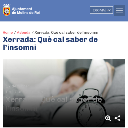
IDIOMA
▼
Home
/
Agenda
/
Xerrada: Què cal saber de l’insomni
Xerrada: Què cal saber de
l’insomni
17 de febrer
De 17.30h a 18.30h
Xerrada: Què cal saber de
l’insomni