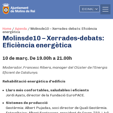
IDIOMA
▼
Home
/
Agenda
/
Molinsde10 – Xerrades-debats: Eficiència
energètica
Molinsde10 – Xerrades-debats:
Eficiència energètica
10 de març. De 19.00h a 21.00h
Moderador, Francesc Ribera, manager del Clúster de l’Energia
Eficient de Catalunya.
Rehabilitació energètica d’edificis
Llars més confortables, saludables i eficients
Jordi Ayats, director de la Fundació EuroPACE.
Sistemes de producció
Geotèrmia: Albert Pujadas, soci director de Quali Geotèrmia.
Fotovoltaica: Albert Santacana, president de Cover-TEG, i Juli