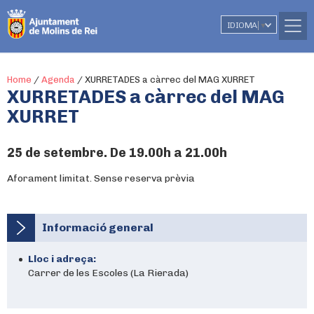
IDIOMA
▼
Home
/
Agenda
/
XURRETADES a càrrec del MAG XURRET
XURRETADES a càrrec del MAG
XURRET
25 de setembre. De 19.00h a 21.00h
Aforament limitat. Sense reserva prèvia
Informació general
Lloc i adreça:
Carrer de les Escoles (La Rierada)