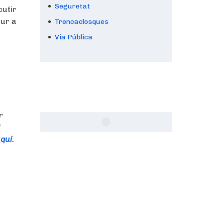
Seguretat
cutir
dur a
Trencaclosques
Via Pública
r
l
aquí.