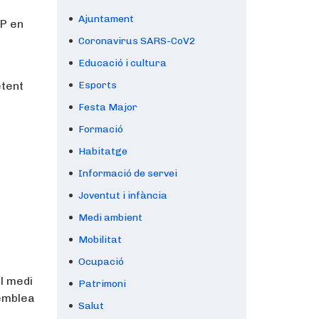
Ajuntament
P en
Coronavirus SARS-CoV2
Educació i cultura
etent
Esports
Festa Major
Formació
Habitatge
Informació de servei
Joventut i infància
Medi ambient
Mobilitat
Ocupació
l medi
Patrimoni
semblea
Salut