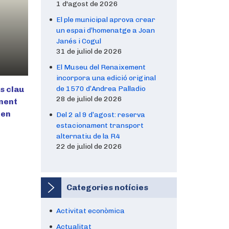
1 d'agost de 2026
El ple municipal aprova crear
un espai d’homenatge a Joan
Janés i Cogul
31 de juliol de 2026
El Museu del Renaixement
incorpora una edició original
s clau
de 1570 d’Andrea Palladio
28 de juliol de 2026
ament
 en
Del 2 al 9 d’agost: reserva
estacionament transport
alternatiu de la R4
22 de juliol de 2026
Categories notícies
Activitat econòmica
Actualitat