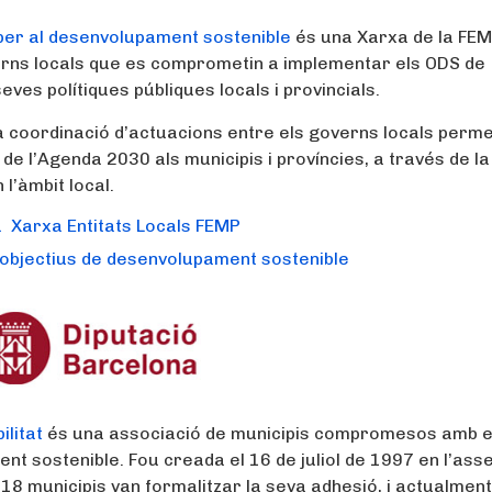
 per al desenvolupament sostenible
és una Xarxa de la FEM
verns locals que es comprometin a implementar els ODS de
es polítiques públiques locals i provincials.
 la coordinació d’actuacions entre els governs locals perm
 de l’Agenda 2030 als municipis i províncies, a través de la
l’àmbit local.
la Xarxa Entitats Locals FEMP
 objectius de desenvolupament sostenible
ilitat
és una associació de municipis compromesos amb e
t sostenible. Fou creada el 16 de juliol de 1997 en l’as
118 municipis van formalitzar la seva adhesió, i actualment