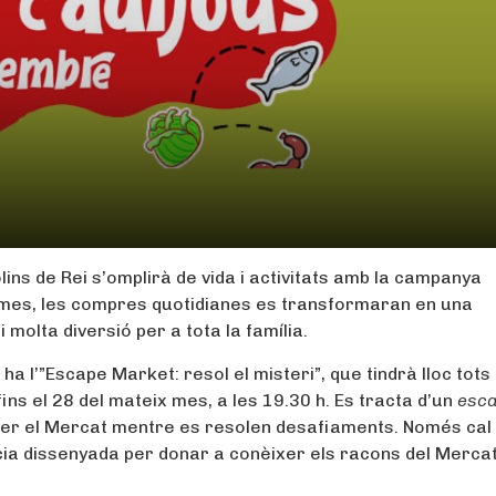
ns de Rei s’omplirà de vida i activitats amb la campanya
 mes, les compres quotidianes es transformaran en una
molta diversió per a tota la família.
ha l’”Escape Market: resol el misteri”, que tindrà lloc tots 
fins el 28 del mateix mes, a les 19.30 h. Es tracta d’un
esc
rrer el Mercat mentre es resolen desafiaments. Només cal
cia dissenyada per donar a conèixer els racons del Merca