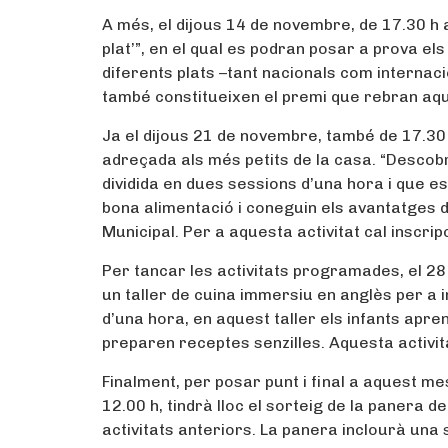
A més, el dijous 14 de novembre, de 17.30 h 
plat’”, en el qual es podran posar a prova els
diferents plats –tant nacionals com interna
també constitueixen el premi que rebran aqu
Ja el dijous 21 de novembre, també de 17.30 h 
adreçada als més petits de la casa. “Descobre
dividida en dues sessions d’una hora i que e
bona alimentació i coneguin els avantatges d
Municipal. Per a aquesta activitat cal inscrip
Per tancar les activitats programades, el 28 
un taller de cuina immersiu en anglès per a 
d’una hora, en aquest taller els infants apr
preparen receptes senzilles. Aquesta activit
Finalment, per posar punt i final a aquest m
12.00 h, tindrà lloc el sorteig de la panera 
activitats anteriors. La panera inclourà una