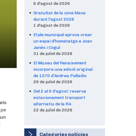
6 d'agost de 2026
Gratuïtat de la zona blava
durant l’agost 2026
1 d'agost de 2026
El ple municipal aprova crear
un espai d’homenatge a Joan
Janés i Cogul
31 de juliol de 2026
El Museu del Renaixement
incorpora una edició original
de 1570 d’Andrea Palladio
28 de juliol de 2026
Del 2 al 9 d’agost: reserva
estacionament transport
els
alternatiu de la R4
ape
22 de juliol de 2026
 un
t
Categories notícies