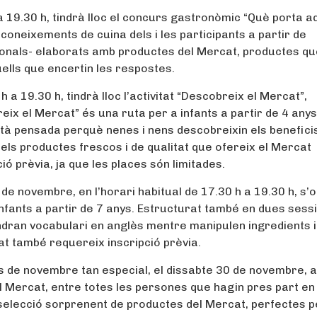
a 19.30 h, tindrà lloc el concurs gastronòmic “Què porta a
 coneixements de cuina dels i les participants a partir de
cionals- elaborats amb productes del Mercat, productes q
ells que encertin les respostes.
a 19.30 h, tindrà lloc l’activitat “Descobreix el Mercat”,
ix el Mercat” és una ruta per a infants a partir de 4 anys
stà pensada perquè nenes i nens descobreixin els benefici
els productes frescos i de qualitat que ofereix el Mercat
ció prèvia, ja que les places són limitades.
de novembre, en l’horari habitual de 17.30 h a 19.30 h, s’o
infants a partir de 7 anys. Estructurat també en dues sess
endran vocabulari en anglès mentre manipulen ingredients i
at també requereix inscripció prèvia.
es de novembre tan especial, el dissabte 30 de novembre, a
del Mercat, entre totes les persones que hagin pres part en
 selecció sorprenent de productes del Mercat, perfectes p