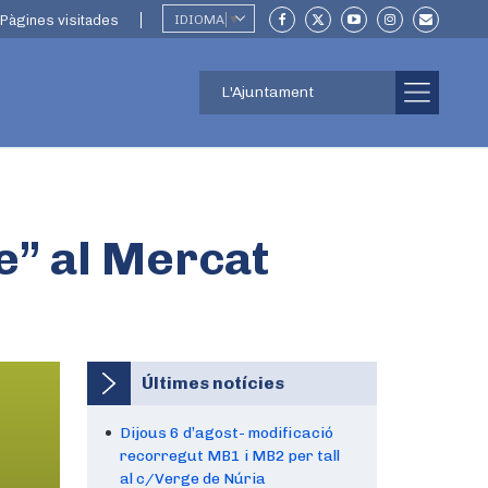
Pàgines visitades
IDIOMA
▼
L'Ajuntament
e” al Mercat
Últimes notícies
Dijous 6 d’agost- modificació
recorregut MB1 i MB2 per tall
al c/Verge de Núria