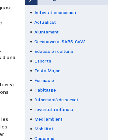
quest
Activitat econòmica
ue
Actualitat
Ajuntament
Coronavirus SARS-CoV2
,
Educació i cultura
s d’una
Esports
Festa Major
Formació
ferirà
Habitatge
ions
Informació de servei
Joventut i infància
 les
Medi ambient
 les
Mobilitat
er
Ocupació