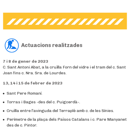
Actuacions realitzades
7 i 8 de gener de 2023
C. Sant Antoni Abat, a la cruïlla Forn del vidre i el tram del c. Sant
Joan fins c. Nra. Sra. de Lourdes.
13, 14 i 15 de febrer de 2023
Sant Pere Romaní.
Torras i Bages -des del c. Puigcerdà-.
Cruïlla entre l’avinguda del Terraplè amb c. de les Sínies.
Perímetre de la plaça dels Països Catalans i c. Pare Manyanet
des de c. Pintor.