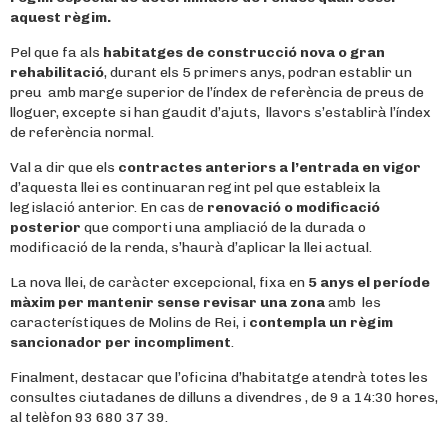
aquest règim.
Pel que fa als
habitatges de construcció nova o gran
rehabilitació
, durant els 5 primers anys, podran establir un
preu amb marge superior de l’índex de referència de preus de
lloguer, excepte si han gaudit d’ajuts, llavors s’establirà l’índex
de referència normal.
Val a dir que els
contractes anteriors a l’entrada en vigor
d’aquesta llei es continuaran regint pel que estableix la
legislació anterior. En cas de
renovació o modificació
posterior
que comporti una ampliació de la durada o
modificació de la renda, s’haurà d’aplicar la llei actual.
La nova llei, de caràcter excepcional, fixa en
5 anys
el període
màxim per mantenir sense revisar una zona
amb les
característiques de Molins de Rei, i
contempla un règim
sancionador per incompliment
.
Finalment, destacar que l’oficina d’habitatge atendrà totes les
consultes ciutadanes de dilluns a divendres , de 9 a 14:30 hores,
al telèfon 93 680 37 39.