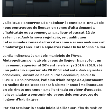
La llei que s’encarrega de rebaixar i congelar el preu dels
nous contractes de lloguer en zones d’alta demanda
d’habitatge es va començar a aplicar el passat 22 de
setembre. Amb la nova regulació, es qualifiquen
determinades zones del territori com a àrees amb mercat
d’habitatge tens. Entre aquestes zones hi ha Molins de Rei.
La vila molinenca és
un dels municipis de l’Àrea
Metropolitana en què els preus de lloguer han sofert un
increment superior al 20% entre els anys 2014 i 2019, i té
una població superior als 20.000 habitants
. Amb aquestes
condicions, i davant de les dificultats econòmiques que la
COVID-19 ha provocat,
l’oficina d’habitatge de Ajuntament
de Molins de Rei assessorarà als molinencs i molinenques
en els drets que tenen amb l’entrada en vigor d’aquesta
llei per ajudar a contenir els preus dels contractes de
lloguer d’habitatges.
Per determinar la renda inicial del lloguer
, s’ha de tenir en