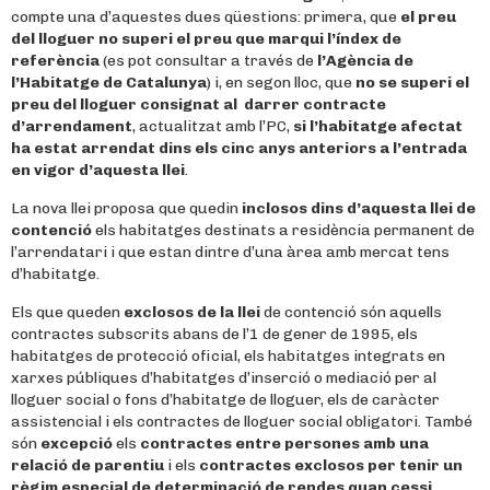
compte una d’aquestes dues qüestions: primera, que
el preu
del lloguer no superi el preu que marqui l’índex de
referència
(es pot consultar a través de
l’Agència de
l’Habitatge de Catalunya
) i, en segon lloc, que
no se superi el
preu del lloguer consignat al darrer contracte
d’arrendament
, actualitzat amb l’PC,
si l’habitatge afectat
ha estat arrendat dins els cinc anys anteriors a l’entrada
en vigor d’aquesta llei
.
La nova llei proposa que quedin
inclosos dins d’aquesta llei de
contenció
els habitatges destinats a residència permanent de
l’arrendatari i que estan dintre d’una àrea amb mercat tens
d’habitatge.
Els que queden
exclosos de la llei
de contenció són aquells
contractes subscrits abans de l’1 de gener de 1995, els
habitatges de protecció oficial, els habitatges integrats en
xarxes públiques d’habitatges d’inserció o mediació per al
lloguer social o fons d’habitatge de lloguer, els de caràcter
assistencial i els contractes de lloguer social obligatori. També
són
excepció
els
contractes entre persones amb una
relació de parentiu
i els
contractes exclosos per tenir un
règim especial de determinació de rendes quan cessi