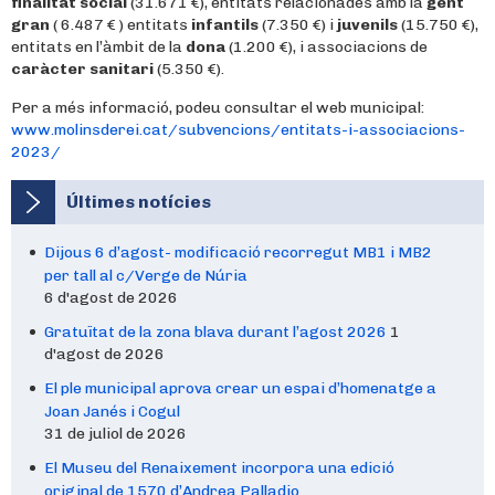
finalitat social
(31.671 €), entitats relacionades amb la
gent
gran
( 6.487 € ) entitats
infantils
(7.350 €) i
juvenils
(15.750 €),
entitats en l’àmbit de la
dona
(1.200 €), i associacions de
caràcter sanitari
(5.350 €).
Per a més informació, podeu consultar el web municipal:
www.molinsderei.cat/subvencions/entitats-i-associacions-
2023/
Últimes notícies
Dijous 6 d’agost- modificació recorregut MB1 i MB2
per tall al c/Verge de Núria
6 d'agost de 2026
Gratuïtat de la zona blava durant l’agost 2026
1
d'agost de 2026
El ple municipal aprova crear un espai d’homenatge a
Joan Janés i Cogul
31 de juliol de 2026
El Museu del Renaixement incorpora una edició
original de 1570 d’Andrea Palladio