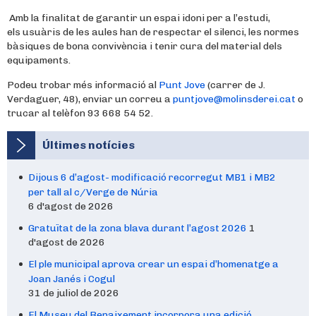
Amb la finalitat de garantir un espai idoni per a l’estudi,
els usuàris de les aules han de respectar el silenci, les normes
bàsiques de bona convivència i tenir cura del material dels
equipaments.
Podeu trobar més informació al
Punt Jove
(carrer de J.
Verdaguer, 48), enviar un correu a
puntjove@molinsderei.cat
o
trucar al telèfon 93 668 54 52.
Últimes notícies
Dijous 6 d’agost- modificació recorregut MB1 i MB2
per tall al c/Verge de Núria
6 d'agost de 2026
Gratuïtat de la zona blava durant l’agost 2026
1
d'agost de 2026
El ple municipal aprova crear un espai d’homenatge a
Joan Janés i Cogul
31 de juliol de 2026
El Museu del Renaixement incorpora una edició