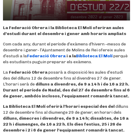
La Federació Obrera i la Biblioteca El Molí oferiran aules
d’estudi durant el desembre i gener amb horaris ampliats
Com cada any, durant el període d’exàmens d’hivern –mesos de
desembre i gener- l’Ajuntament de Molins de Rei ofereix aules
d’estudi a la
Federació Obrera
i a la
Biblioteca El Molí
perquè
els estudiants puguin preparar els exàmens.
La
Federació Obrera
posarà a disposició les aules d’estudi
des del dilluns 12 de desembre fins al divendres 27 de gener.
L’horari serà de
dilluns a divendres, de
9 a 14 h i de 16 a 22 h.
Durant el
període de Nadal
, des del 27 de desembre fins al 6
de gener, ambdós inclosos, l’equipament romandrà tancat.
La
Biblioteca El Molí
oferirà l’horari especial des del
dilluns
12 de desembre fins al diumenge 29 de gener; en horari dels
dilluns, dimecres i divendres, de 9 a 14 h; dissabtes, de 16 a
22 h i diumenges, de 16 a 22 h.
Els
dies festius
, 25 i 26 de
desembre i 2 i 6 de gener l’equipament romandrà tancat.