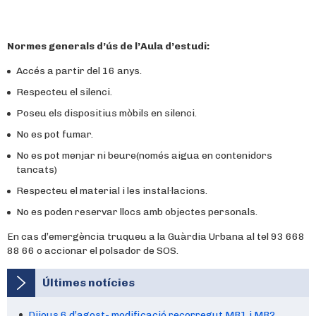
Normes generals d’ús de l’Aula d’estudi:
Accés a partir del 16 anys.
Respecteu el silenci.
Poseu els dispositius mòbils en silenci.
No es pot fumar.
No es pot menjar ni beure(només aigua en contenidors
tancats)
Respecteu el material i les instal·lacions.
No es poden reservar llocs amb objectes personals.
En cas d’emergència truqueu a la Guàrdia Urbana al tel 93 668
88 66 o accionar el polsador de SOS.
Últimes notícies
Dijous 6 d’agost- modificació recorregut MB1 i MB2