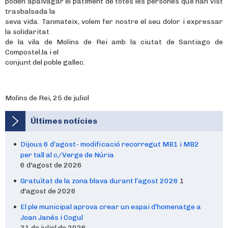
poden apaivagar el patiment de totes les persones que han vist
trasbalsada la
seva vida. Tanmateix, volem fer nostre el seu dolor i expressar
la solidaritat
de la vila de Molins de Rei amb la ciutat de Santiago de
Compostel.la i el
conjunt del poble gallec.
Molins de Rei, 25 de juliol
Últimes notícies
Dijous 6 d’agost- modificació recorregut MB1 i MB2
per tall al c/Verge de Núria
6 d'agost de 2026
Gratuïtat de la zona blava durant l’agost 2026
1
d'agost de 2026
El ple municipal aprova crear un espai d’homenatge a
Joan Janés i Cogul
31 de juliol de 2026