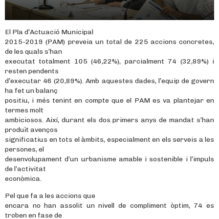
El Pla d’Actuació Municipal
2015-2019 (PAM) preveia un total de 225 accions concretes,
de les quals s’han
executat totalment 105 (46,22%), parcialment 74 (32,89%) i
resten pendents
d’executar 46 (20,89%). Amb aquestes dades, l’equip de govern
ha fet un balanç
positiu, i més tenint en compte que el PAM es va plantejar en
termes molt
ambiciosos. Així, durant els dos primers anys de mandat s’han
produït avenços
significatius en tots el àmbits, especialment en els serveis a les
persones, el
desenvolupament d’un urbanisme amable i sostenible i l’impuls
de l’activitat
econòmica.
Pel que fa a les accions que
encara no han assolit un nivell de compliment òptim, 74 es
troben en fase de