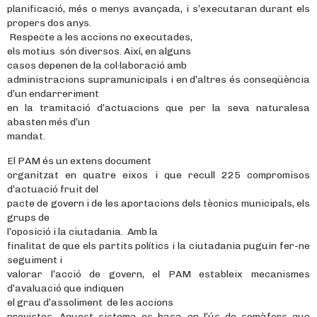
planificació, més o menys avançada, i s’executaran durant els
propers dos anys.
Respecte a les accions no executades,
els motius són diversos. Així, en alguns
casos depenen de la col·laboració amb
administracions supramunicipals i en d’altres és conseqüència
d’un endarreriment
en la tramitació d’actuacions que per la seva naturalesa
abasten més d’un
mandat.
El PAM és un extens document
organitzat en quatre eixos i que recull 225 compromisos
d’actuació fruit del
pacte de govern i de les aportacions dels tècnics municipals, els
grups de
l’oposició i la ciutadania. Amb la
finalitat de que els partits polítics i la ciutadania puguin fer-ne
seguiment i
valorar l’acció de govern, el PAM estableix mecanismes
d’avaluació que indiquen
el grau d’assoliment de les accions
previstes. Aquest sistema es basa en l’ús de semàfors que