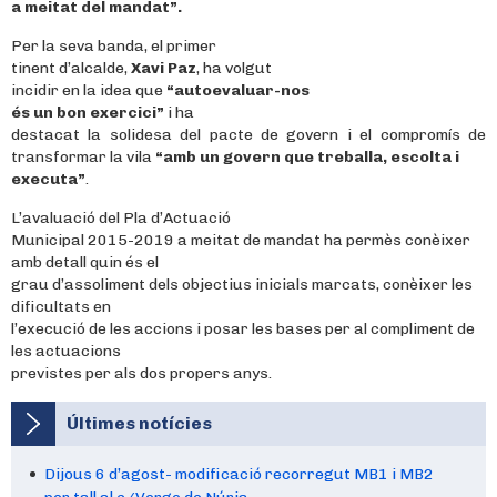
a meitat del mandat”.
Per la seva banda, el primer
tinent d’alcalde,
Xavi Paz
, ha volgut
incidir en la idea que
“autoevaluar-nos
és un bon exercici”
i
ha
destacat la solidesa del pacte de govern i el compromís de
transformar la vila
“amb un govern que treballa, escolta i
executa”
.
L’avaluació del Pla d’Actuació
Municipal 2015-2019 a meitat de mandat ha permès conèixer
amb detall quin és el
grau d’assoliment dels objectius inicials marcats, conèixer les
dificultats en
l’execució de les accions i posar les bases per al compliment de
les actuacions
previstes per als dos propers anys.
Últimes notícies
Dijous 6 d’agost- modificació recorregut MB1 i MB2