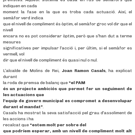
indiquen en cada
moment la fase en la que es troba cada actuació. Així, el
semàfor verd indica
que el nivell de compliment és òptim, el semàfor groc vol dir que el
nivell
encara no es pot considerar òptim, però que s’han dut a terme
mesures
significatives per impulsar l’acció i, per últim, si el semàfor es
vermell, vol
dir que el nivell de compliment és quasi nul o nul.
L’alcalde de Molins de Rei,
Joan Ramon Casals
, ha explicat
durant
la roda de premsa de balanç que
“el PAM
és un projecte ambiciós que permet fer un seguiment de
les actuacions que
l’equip de govern municipal es compromet a desenvolupar
durant el mandat”
.
Casals ha mostrat la seva satisfacció pel grau d’assoliment de
les accions i ha
recalcat que
“estem molt per sobre del
que podríem esperar, amb un nivell de compliment molt alt