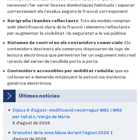
necessari fer servir bosses domèstiques habituals i separar
correctament els residus segons la fracció corresponent.
Serigrafia i bandes reflectants
: Tots els models compten
amb identificació clara de la fracció i elements reflectants
per augmentar la visibilitat i la seguretat a la via pública.
Sistemes de control en els contenidors comercials:
Els
contenidors destinats als comerços disposaran de
tags
de
lectura electrònica que permetran fer un seguiment més real
i precís del servei de recollida porta a porta.
Contenidors accessibles per mobilitat reduïda:
que es
col·locaran a demanda mitjançant la petició via instància
genèrica electrònica.
Últimes notícies
Dijous 6 d’agost- modificació recorregut MB1 i MB2
per tall al c/Verge de Núria
6 d'agost de 2026
Gratuïtat de la zona blava durant l’agost 2026
1
d'agost de 2026