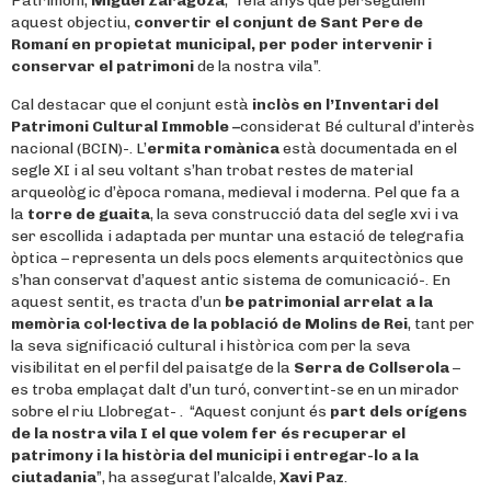
Patrimoni,
Miguel Zaragoza
, “feia anys que perseguíem
aquest objectiu,
convertir el conjunt de Sant Pere de
Romaní en propietat municipal, per poder intervenir i
conservar el patrimoni
de la nostra vila”.
Cal destacar que el conjunt està
inclòs en l’Inventari del
Patrimoni Cultural Immoble –
considerat Bé cultural d’interès
nacional (BCIN)-. L’
ermita romànica
està documentada en el
segle XI i al seu voltant s’han trobat restes de material
arqueològic d’època romana, medieval i moderna. Pel que fa a
la
torre de guaita
, la seva construcció data del segle xvi i va
ser escollida i adaptada per muntar una estació de telegrafia
òptica – representa un dels pocs elements arquitectònics que
s’han conservat d’aquest antic sistema de comunicació-. En
aquest sentit, es tracta d’un
be patrimonial arrelat a la
memòria col·lectiva de la població de Molins de Rei
, tant per
la seva significació cultural i històrica com per la seva
visibilitat en el perfil del paisatge de la
Serra de Collserola
–
es troba emplaçat dalt d’un turó, convertint-se en un mirador
sobre el riu Llobregat- . “Aquest conjunt és
part dels orígens
de la nostra vila I el que volem fer és recuperar el
patrimony i la història del municipi i entregar-lo a la
ciutadania
”, ha assegurat l’alcalde,
Xavi Paz
.