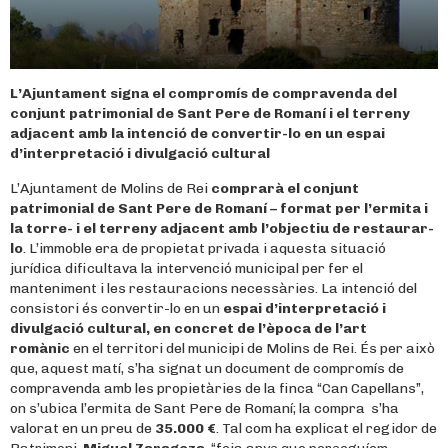
L’Ajuntament signa el compromís de compravenda del
conjunt patrimonial de Sant Pere de Romaní i el terreny
adjacent amb la intenció de convertir-lo en un espai
d’interpretació i divulgació cultural
L’Ajuntament de Molins de Rei
comprarà el conjunt
patrimonial de Sant Pere de Romaní – format per l’ermita i
la torre- i el terreny adjacent amb l’objectiu de restaurar-
lo
. L’immoble era de propietat privada i aquesta situació
jurídica dificultava la intervenció municipal per fer el
manteniment i les restauracions necessàries. La intenció del
consistori és convertir-lo en un
espai d’interpretació i
divulgació cultural, en concret de l’època de l’art
romànic
en el territori del municipi de Molins de Rei. És per això
que, aquest matí, s’ha signat un document de compromís de
compravenda amb les propietàries de la finca “Can Capellans”,
on s’ubica l’ermita de Sant Pere de Romaní; la compra s’ha
valorat en un preu de
35.000 €
. Tal com ha explicat el regidor de