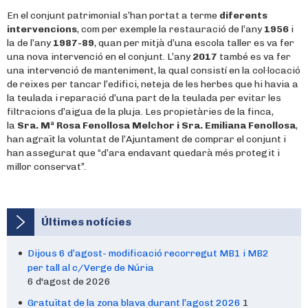
En el conjunt patrimonial s’han portat a terme
diferents
intervencions
, com per exemple la restauració de l’any
1956
i
la de l’any
1987-89
, quan per mitjà d’una escola taller es va fer
una nova intervenció en el conjunt. L’any
2017
també es va fer
una intervenció de manteniment, la qual consistí en la col·locació
de reixes per tancar l’edifici, neteja de les herbes que hi havia a
la teulada i reparació d’una part de la teulada per evitar les
filtracions d’aigua de la pluja. Les propietàries de la finca,
la
Sra.
Mª Rosa Fenollosa Melchor i Sra. Emiliana Fenollosa
,
han agraït la voluntat de l’Ajuntament de comprar el conjunt i
han assegurat que “d’ara endavant quedarà més protegit i
millor conservat”.
Últimes notícies
Dijous 6 d’agost- modificació recorregut MB1 i MB2
per tall al c/Verge de Núria
6 d'agost de 2026
Gratuïtat de la zona blava durant l’agost 2026
1