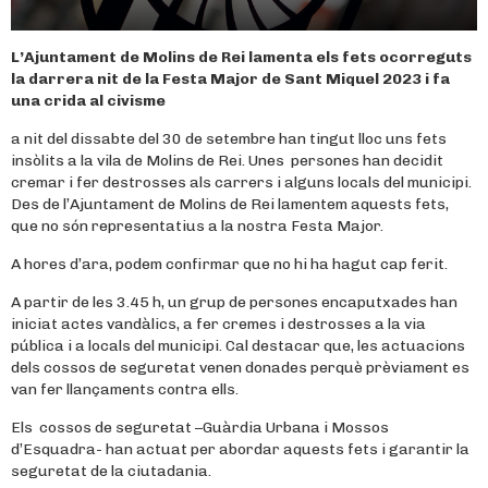
L’Ajuntament de Molins de Rei lamenta els fets ocorreguts
la darrera nit de la Festa Major de Sant Miquel 2023 i fa
una crida al civisme
a nit del dissabte del 30 de setembre han tingut lloc uns fets
insòlits a la vila de Molins de Rei. Unes persones han decidit
cremar i fer destrosses als carrers i alguns locals del municipi.
Des de l’Ajuntament de Molins de Rei lamentem aquests fets,
que no són representatius a la nostra Festa Major.
A hores d’ara, podem confirmar que no hi ha hagut cap ferit.
A partir de les 3.45 h, un grup de persones encaputxades han
iniciat actes vandàlics, a fer cremes i destrosses a la via
pública i a locals del municipi. Cal destacar que, les actuacions
dels cossos de seguretat venen donades perquè prèviament es
van fer llançaments contra ells.
Els cossos de seguretat –Guàrdia Urbana i Mossos
d’Esquadra- han actuat per abordar aquests fets i garantir la
seguretat de la ciutadania.