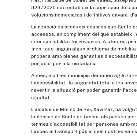
Paz; i l’alcalde de Mollet del Vallès, Josep 
929/2020 que estableix la supressió dels p
solucions immediates i definitives davant d’
La reacció es produeix després que Renfe c
accessos, en compliment del que estableix l
interoperabilitat ferroviàries. A efectes, p
tren i que tinguin algun problema de mobilita
propera amb plenes garanties d’accessibilita
perjudici per a la ciutadania.
A més, els tres municipis demanen agilitzar
l’accessibilitat i la seguretat total a les se
revertir la situació per poder garantir l’acces
igualtat.
L’alcalde de Molins de Rei, Xavi Paz, ha vol
la decisió de Renfe de tancar els passos per
termes d’accessibilitat per persones amb mo
l’accés al transport públic dels nostres veïns 