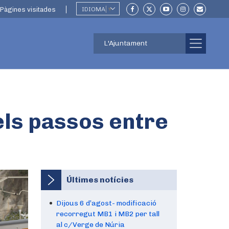
Pàgines visitades
IDIOMA
▼
L'Ajuntament
els passos entre
Últimes notícies
Dijous 6 d’agost- modificació
recorregut MB1 i MB2 per tall
al c/Verge de Núria