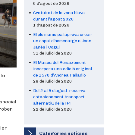
6 d'agost de 2026
Gratuïtat de la zona blava
durant l’agost 2026
1 d'agost de 2026
El ple municipal aprova crear
un espai d’homenatge a Joan
Janés i Cogul
31 de juliol de 2026
El Museu del Renaixement
incorpora una edició original
nfe
de 1570 d’Andrea Palladio
28 de juliol de 2026
Del 2 al 9 d’agost: reserva
estacionament transport
special
alternatiu de la R4
troben
22 de juliol de 2026
vier
Categories notícies