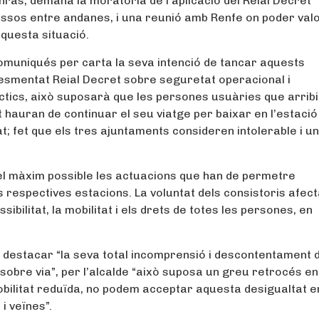
Monràs; demana la moratòria de l’aplicació del Reial Decret
assos entre andanes, i una reunió amb Renfe on poder val
aquesta situació.
omuniqués per carta la seva intenció de tancar aquests
’esmentat Reial Decret sobre seguretat operacional i
ràctics, això suposarà que les persones usuàries que arrib
t hauran de continuar el seu viatge per baixar en l’estaci
t; fet que els tres ajuntaments consideren intolerable i u
 el màxim possible les actuacions que han de permetre
ves respectives estacions. La voluntat dels consistoris afec
sibilitat, la mobilitat i els drets de totes les persones, en
gut destacar “la seva total incomprensió i descontentament 
 sobre via”, per l’alcalde “això suposa un greu retrocés en
bilitat reduïda, no podem acceptar aquesta desigualtat e
i veïnes”.