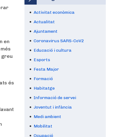
orar
Activitat econòmica
Actualitat
Ajuntament
Coronavirus SARS-CoV2
in en
ó més
Educació i cultura
n greu
Esports
Festa Major
Formació
tats és
Habitatge
Informació de servei
Joventut i infància
davant
Medi ambient
n
Mobilitat
Ocupació