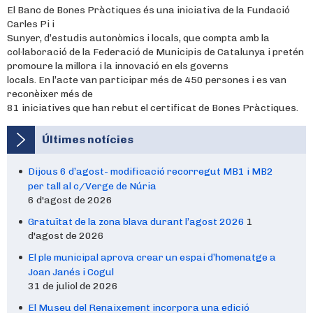
El Banc de Bones Pràctiques és una iniciativa de la Fundació
Carles Pi i
Sunyer, d’estudis autonòmics i locals, que compta amb la
col·laboració de la Federació de Municipis de Catalunya i
pretén
promoure la millora i la innovació en els governs
locals. En l’acte van participar més de 450 persones i es van
reconèixer més de
81 iniciatives que han rebut el certificat de Bones Pràctiques.
Últimes notícies
Dijous 6 d’agost- modificació recorregut MB1 i MB2
per tall al c/Verge de Núria
6 d'agost de 2026
Gratuïtat de la zona blava durant l’agost 2026
1
d'agost de 2026
El ple municipal aprova crear un espai d’homenatge a
Joan Janés i Cogul
31 de juliol de 2026
El Museu del Renaixement incorpora una edició