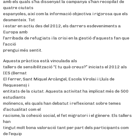
amb els quals s’ha dissenyat la campanya s’han recopilat de
quatre ciutats
espanyoles, així com la informació objectiva i rigorosa que els
desmenteix. Tot
i estar en actiu des del 2012, els darrers esdeveniments a
Europa amb
l’arribada de refugiats i la crisi en la gestió d’aquests fan que
l’acció
prengui més sentit.
Aquesta pràctica està vinculada als
tallers de sensibilització “I tu què creus?” iniciats el 2012 als
IES (Bernat
El Ferrer, Sant Miquel Arcàngel, Escola Virolai i Lluís de
Requesens) i
entitats de la ciutat. Aquesta activitat ha implicat més de 500
estudiants
molinencs, els quals han debatut i reflexionat sobre temes
d’actualitat com el
racisme, la cohesió social, el fet migratori i el gènere. Els tallers
han
tingut molt bona valoració tant per part dels participants com
de l’equip