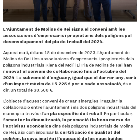
L’Ajuntament de Molins de Rei signa el conveni amb les
associacions d’empresaris i propietaris dels polígons
pel
desenvolupament del pla de treball del 2024.
Aquest matí, dilluns 18 de desembre de 2023, l’Ajuntament de
Molins de Rei i les associacions d’empresaris i propietaris dels
polígons industrials Riera del Molí i El Pla de Molins de Rei
han
renovat el conveni de col·laboració fins a l’octubre del
2024
. La
subvenció d’enguany, igual que el darrer any, serà
d’un import màxim de 15.225 €
per a cada associació
, és a
dir, un total de 30.500 €.
L’objecte d’aquest conveni és crear sinergies i regular la
col·laboració entre l’ajuntament i els dos polígons industrials del
municipi a través d’un
pla específic de treball
. En particular,
fomentar la dinamització, la promoció i la bona marxa de
l’activitat econòmica
dins dels polígons industrials de Molins
de Rei, així com impulsar la
certificació de qualitat del
polígon, la seva imatge i l’ocupació de les naus buides
.