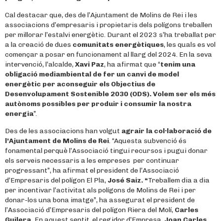
Cal destacar que, des de l’Ajuntament de Molins de Rei i les
associacions d’empresaris i propietaris dels polígons treballen
per millorar l’estalvi energètic. Durant el 2023 s’ha treballat per
a la creació de dues
comunitats energètiques
, les quals es vol
començar a posar en funcionament al llarg del 2024. En la seva
intervenció, l’alcalde,
Xavi Paz
, ha afirmat que “
tenim una
obligació mediambiental de fer un canvi de model
energètic per aconseguir els Objectius de
Desenvolupament Sostenible 2030 (ODS). Volem ser els més
autònoms possibles per produir i consumir la nostra
energia
”.
Des de les associacions han volgut
agrair la col·laboració de
l’Ajuntament de Molins de Rei
. “Aquesta subvenció és
fonamental perquè l’Associació tingui recursos i pugui donar
els serveis necessaris a les empreses per continuar
progressant”, ha afirmat el president de l’Associació
d’Empresaris del polígon El Pla,
José Saiz. “
Treballem dia a dia
per incentivar l’activitat als polígons de Molins de Rei i per
donar-los una bona imatge”, ha assegurat el president de
l’Associació d’Empresaris del polígon Riera del Molí,
Carles
Guilera.
En aquest sentit, el regidor d’Empresa,
Joan Carles