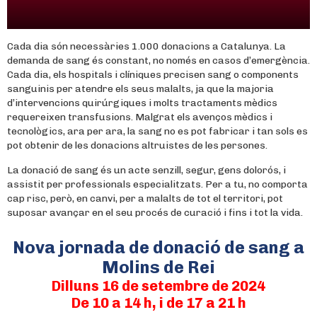
Cada dia són necessàries 1.000 donacions a Catalunya. La
demanda de sang és constant, no només en casos d’emergència.
Cada dia, els hospitals i clíniques precisen sang o components
sanguinis per atendre els seus malalts, ja que la majoria
d’intervencions quirúrgiques i molts tractaments mèdics
requereixen transfusions. Malgrat els avenços mèdics i
tecnològics, ara per ara, la sang no es pot fabricar i tan sols es
pot obtenir de les donacions altruistes de les persones.
La donació de sang és un acte senzill, segur, gens dolorós, i
assistit per professionals especialitzats. Per a tu, no comporta
cap risc, però, en canvi, per a malalts de tot el territori, pot
suposar avançar en el seu procés de curació i fins i tot la vida.
Nova jornada de donació de sang a
Molins de Rei
Dilluns 16 de setembre de 2024
De 10 a 14 h, i de 17 a 21 h