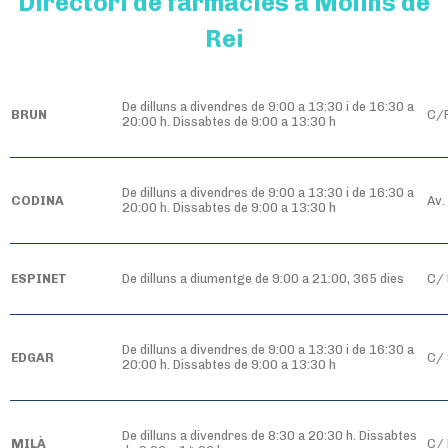
Directori de fàrmacies a Molins de
Rei
De dilluns a divendres de 9:00 a 13:30 i de 16:30 a
BRUN
C/P
20:00 h. Dissabtes de 9:00 a 13:30 h
De dilluns a divendres de 9:00 a 13:30 i de 16:30 a
CODINA
Av.
20:00 h. Dissabtes de 9:00 a 13:30 h
ESPINET
De dilluns a diumentge de 9:00 a 21:00, 365 dies
C/ 
De dilluns a divendres de 9:00 a 13:30 i de 16:30 a
EDGAR
C/ 
20:00 h. Dissabtes de 9:00 a 13:30 h
De dilluns a divendres de 8:30 a 20:30 h. Dissabtes
MILÀ
C/ 