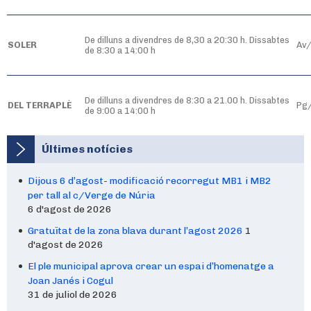
De dilluns a divendres de 8,30 a 20:30 h. Dissabtes
SOLER
Av/
de 8:30 a 14:00 h
De dilluns a divendres de 8:30 a 21.00 h. Dissabtes
DEL TERRAPLÈ
Pg/
de 9:00 a 14:00 h
Últimes notícies
Dijous 6 d’agost- modificació recorregut MB1 i MB2
per tall al c/Verge de Núria
6 d'agost de 2026
Gratuïtat de la zona blava durant l’agost 2026
1
d'agost de 2026
El ple municipal aprova crear un espai d’homenatge a
Joan Janés i Cogul
31 de juliol de 2026