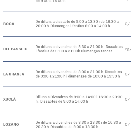
de 9:00 a 14:00 h
De dilluns a dissabte de 9:00 a 13.30 i de 16:30 a
ROCA
C/ 
20:00 h. Diumenges i festius 9:00 a 14:00 h
De dilluns a divendres de 8:30 a 21:00 h. Dissabtes
DEL PASSEIG
Pg/
i festius de 9 :00 a 21:00h Diumenges tancat
De dilluns a divendres de 8:00 a 21:00 h. Dissabtes
LA GRANJA
C/ 
de 9:00 a 21:00 h i diumenges de 10:00 a 13:30 h
Dilluns a Divendres de 9:00 a 14:00 i 16:30 a 20:30
XUCLÀ
C/ 
h. Dissabtes de 9:00 a 14:00 h
De dilluns a divendres de 8:30 a 13:30 i de 16:30 a
LOZANO
C/ 
20:30 h. Dissabtes de 9:00 a 13:30 h