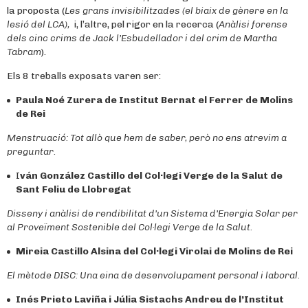
la proposta (
Les grans invisibilitzades (el biaix de gènere en la
lesió del LCA),
i, l’altre, pel rigor en la recerca (
Anàlisi forense
dels cinc crims de Jack l’Esbudellador i del crim de Martha
Tabram
).
Els 8 treballs exposats varen ser:
Paula Noé Zurera
de Institut Bernat el Ferrer
de Molins
de Rei
Menstruació: Tot allò que hem de saber, però no ens atrevim a
preguntar.
I
ván González Castillo del
Col·legi Verge de la Salut de
Sant Feliu de Llobregat
Disseny i anàlisi de rendibilitat d’un Sistema d’Energia Solar per
al Proveïment Sostenible del Col·legi Verge de la Salut
.
Mireia Castillo Alsina
del
Col·legi Virolai de Molins de Rei
El mètode DISC: Una eina de desenvolupament personal i laboral.
Inés Prieto Laviña i Júlia Sistachs Andreu de l’
Institut