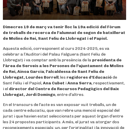
Dimecres 19 de març va tenir lloc la 19a edició del Fòrum
de treballs de recerca de l’alumnat de segon de batxillerat
de Molins de Rei, Sant Feliu de Llobregat i el Papiol.
Aquesta edició, corresponent al curs 2024-2025, es va
celebrar a l’Auditori del Palau Falguera (Sant Feliu de
Llobregat) i va comptar amb la presència de la
presidenta de
l’àrea de Serveis a les Persones de l’ajuntament de Molins
de Rei, Ainoa Garcia
;
l’alcaldessa de Sant Feliu de
Llobregat, Lourdes Borrell
; les
regidores d’Educació
de
Sant Feliu i el Papiol,
Ana Cubet
i
Anna Serra
, respectivament,
i el
director del Centre de Recursos Pedagògics del Baix
Llobregat, Jordi Domingo
, entre d’altres.
En el transcurs de l’acte es van exposar vuit treballs, un de
cada centre educatiu, que van rebre una menció especial del
jurat i que havien estat seleccionats per aquest òrgan d’entre
les 24 propostes participants. A més, el jurat va atorgar dos
reconeixements especials: un, per l’originalitat i la innovació de