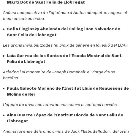
Martí Dot de Sant Feliu de Llobregat
Anàlisi comparativa de l’afluència d’Aedes albopictus segons el
medi en què es troba
.
Sofia Fleginsky Abelenda del
Col·legi Bon Salvador de
Sant Feliu de Llobregat
Les grans invisibilitzades (el biaix de gènere en la lesió del LCA).
Laia Gurrea de los Santos de l’
Escola Mestral de Sant
Feliu de Llobregat
Ariadna i el monomite de Joseph Campbell: el viatge d’una
heroïna.
Paula Galeote Moreno de l’
Institut Lluís de Requesens de
Molins de Rei
L’efecte de diverses substàncies sobre el sistema nerviós.
Aina Duarte López de l’
Institut Olorda de Sant Feliu de
Llobregat
Anàlisi forense dels cinc crims de Jack l’Esbudellador i del crim