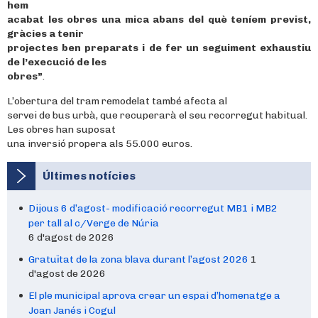
hem
acabat les obres una mica abans del què teníem previst,
gràcies a tenir
projectes ben preparats i de fer un seguiment exhaustiu
de l’execució de les
obres”
.
L’obertura del tram remodelat també afecta al
servei de bus urbà, que recuperarà el seu recorregut habitual.
Les obres han suposat
una inversió propera als 55.000 euros.
Últimes notícies
Dijous 6 d’agost- modificació recorregut MB1 i MB2
per tall al c/Verge de Núria
6 d'agost de 2026
Gratuïtat de la zona blava durant l’agost 2026
1
d'agost de 2026
El ple municipal aprova crear un espai d’homenatge a
Joan Janés i Cogul