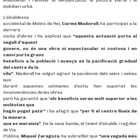
enllumenat i renovar la senyalització, la pintura viària i el
mobiliari urbà.
L’alcaldessa
accidental de Molins de Rei,
Carme Madorell
, ha participat a la
darrera
visita d’obres i ha explicat que
“aquesta actuació porta el
segell d’aquest
govern, no és una obra ni espectacular ni costosa i en
canvi porta grans
beneficis a la població i avança en la pacificació gradual
del centre de la
vila”
. Madorell ha volgut agrair la paciència dels veïns i veïnes
que
durant aquestes setmanes d’estiu han suportat les
inconveniències de les obres
però ha garantit que “
els beneficis seran molt superior a les
molèsties que
hagin pogut patir”
i ha afegit que
“per fi el centre llueix de
la manera
que es mereixia”
. De la seva banda, el tinent d’alcalde i regidor
de Via
Pública,
Miquel Zaragoza
, ha subratllat que
“una vegada més