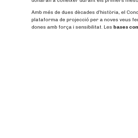
donaran a conèixer durant els primers mesos
Amb més de dues dècades d’història, el Con
plataforma de projecció per a noves veus fem
dones amb força i sensibilitat. Les
bases co