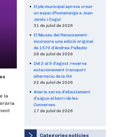
El ple municipal aprova crear
un espai d’homenatge a Joan
Janés i Cogul
31 de juliol de 2026
El Museu del Renaixement
incorpora una edició original
de 1570 d’Andrea Palladio
28 de juliol de 2026
Del 2 al 9 d’agost: reserva
estacionament transport
les
alternatiu de la R4
22 de juliol de 2026
Avaria xarxa d’abastament
e la
d’aigua al barri de les
terària
Conserves
ment
17 de juliol de 2026
Categories notícies