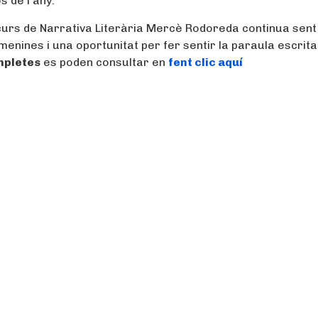
 de l’any.
curs de Narrativa Literària Mercè Rodoreda continua sent
enines i una oportunitat per fer sentir la paraula escrita
mpletes
es poden consultar en
fent clic aquí