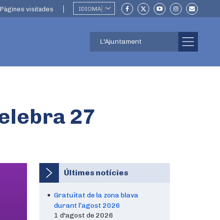
Pàgines visitades
IDIOMA
▼
L'Ajuntament
elebra 27
Últimes notícies
Gratuïtat de la zona blava
durant l’agost 2026
1 d'agost de 2026