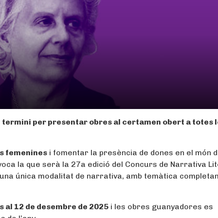
 termini per presentar obres al certamen obert a totes 
eus femenines
i fomentar la presència de dones en el món d
voca la que serà la 27a edició del Concurs de Narrativa Li
una única modalitat de narrativa, amb temàtica completa
ns al 12 de desembre de 2025
i les obres guanyadores es