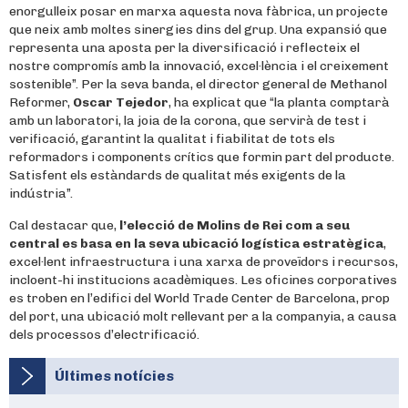
enorgulleix posar en marxa aquesta nova fàbrica, un projecte
que neix amb moltes sinergies dins del grup. Una expansió que
representa una aposta per la diversificació i reflecteix el
nostre compromís amb la innovació, excel·lència i el creixement
sostenible”. Per la seva banda, el director general de Methanol
Reformer,
Oscar Tejedor
, ha explicat que “la planta comptarà
amb un laboratori, la joia de la corona, que servirà de test i
verificació, garantint la qualitat i fiabilitat de tots els
reformadors i components crítics que formin part del producte.
Satisfent els estàndards de qualitat més exigents de la
indústria”.
Cal destacar que,
l’elecció de Molins de Rei com a seu
central es basa en la seva ubicació logística estratègica
,
excel·lent infraestructura i una xarxa de proveïdors i recursos,
incloent-hi institucions acadèmiques. Les oficines corporatives
es troben en l’edifici del World Trade Center de Barcelona, prop
del port, una ubicació molt rellevant per a la companyia, a causa
dels processos d’electrificació.
Últimes notícies