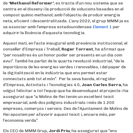
de
‘Methanol Reformer’
; es tracta d’un nou sistema que se
centra en el disseny i la producció de solucions basades en el
compost químic methanol, amb l’objectiu de produir energia
neta, eficient i descentralitzada. L’any 2022, el grup MMM ja es
va associar amb l’empresa estadounidensea
Element 1
per
adquirir la llicència d’aquesta tecnologia.
Aquest matí, en l’acte inaugural amb presència institucional, el
conseller d’Empresa i Treball,
Roger Torrent
, ha afirmat que
“per nosaltres és un honor poder ser presents en un dia com
avui”. També ha parlat de la quarta revolució industrial, “de la
importància de les energies verdes i renovables, i del paper de
la digitalització en la indústria que ens permet estar
connectats amb tot el món”. Per la seva banda, el regidor
d’Empresa, Activitats i Tecnologies 4.0,
Joan Carles Serra
, ha
volgut felicitar a tot l’equip que ha desenvolupat el projecte i ha
assegurat que “a Molins de Rei tenim un excel·lent teixit
empresarial, amb dos polígons industrials i més de 1.200
empreses, comerços i serveis. Des de l’Ajuntament de Molins de
Rei apostem per afavorir aquest teixit i, encara més, per
l’economia verda”.
Els CEO de MMM Grup,
Jordi Priu
, ha assegurat que “ens