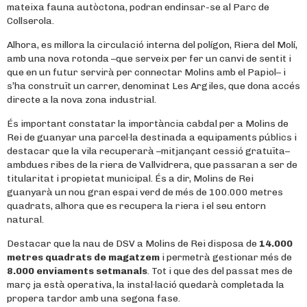
mateixa fauna autòctona, podran endinsar-se al Parc de
Collserola.
Alhora, es millora la circulació interna del polígon, Riera del Molí,
amb una nova rotonda –que serveix per fer un canvi de sentit i
que en un futur servirà per connectar Molins amb el Papiol– i
s’ha construït un carrer, denominat Les Argiles, que dona accés
directe a la nova zona industrial.
És important constatar la importància cabdal per a Molins de
Rei de guanyar una parcel·la destinada a equipaments públics i
destacar que la vila recuperarà –mitjançant cessió gratuïta–
ambdues ribes de la riera de Vallvidrera, que passaran a ser de
titularitat i propietat municipal. És a dir, Molins de Rei
guanyarà un nou gran espai verd de més de 100.000 metres
quadrats, alhora que es recupera la riera i el seu entorn
natural.
Destacar que la nau de DSV a Molins de Rei disposa de
14.000
metres quadrats
de magatzem
i permetrà gestionar més de
8.000 enviaments setmanals
. Tot i que des del passat mes de
març ja està operativa, la instal·lació quedarà completada la
propera tardor amb una segona fase.