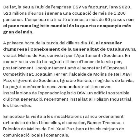
De fet, la seu a Rubí de l’empresa DSV va facturar, l’any 2020,
523 milions d’euros i genera una ocupació de més de 1.200
persones. L’empresa matriu té oficines a més de 80 països i
en
el panorama logístic mundial és la quarta companyia més
gran del món.
A primera hora de la tarda del dilluns dia 10,
el conseller
d’Empresa i Coneixement de la Generalitat de Catalunya
ha
visitat Molins de Rei, convidat per l’Ajuntament i Goodman. En
iniciar-se la visita ha signat el llibre d’honor de la vila per,
posteriorment, i conjuntament amb el secretari d’Empresa i
Competitivitat, Joaquim Ferrer; l’alcalde de Molins de Rei, Xavi
Paz; el gerent de Goodman, Ignacio Garcia, i regidors de la vila,
ha pogut conèixer la nova zona industrial i les noves
instal·lacions de l’operador logístic DSV, un edifici sostenible
d’última generació, recentment instal·lat al Polígon Industrial
les Llicorelles.
En acabar la visita a les instal·lacions i al nou ordenament
urbanístic de les Llicorelles, el conseller, Ramon Tremosa, i
l’alcalde de Molins de Rei, Xavi Paz, han atès els mitjans de
comunicació locals i comarcals.