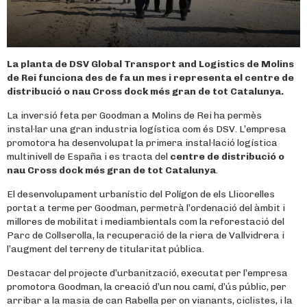
La planta de DSV Global Transport and Logistics de Molins
de Rei funciona des de fa un mes i representa el centre de
distribució o nau Cross dock més gran de tot Catalunya.
La inversió feta per Goodman a Molins de Rei ha permès
instal·lar una gran industria logística com és DSV. L’empresa
promotora ha desenvolupat la primera instal·lació logística
multinivell de España i es tracta del
centre de distribució o
nau Cross dock més gran de tot Catalunya
.
El desenvolupament urbanístic del Polígon de els Llicorelles
portat a terme per Goodman, permetrà l’ordenació del àmbit i
millores de mobilitat i mediambientals com la reforestació del
Parc de Collserolla, la recuperació de la riera de Vallvidrera i
l’augment del terreny de titularitat pública.
Destacar del projecte d’urbanització, executat per l’empresa
promotora Goodman, la creació d’un nou camí, d’ús públic, per
arribar a la masia de can Rabella per on vianants, ciclistes, i la