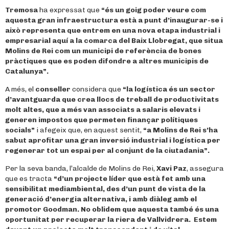
Tremosa
ha expressat que
“és un goig poder veure com
aquesta gran infraestructura està a punt d’inaugurar-se i
això representa que entrem en una nova etapa industrial i
empresarial aquí a la comarca del Baix Llobregat, que situa
Molins de Rei com un municipi de referència de bones
pràctiques que es poden difondre a altres municipis de
Catalunya”.
A més, el
conseller
considera que
“la logística és un sector
d’avantguarda que crea llocs de treball de productivitats
molt altes, que a més van associats a salaris elevats i
generen impostos que permeten finançar polítiques
socials”
i afegeix que, en aquest sentit,
“a Molins de Rei s’ha
sabut aprofitar una gran inversió industrial i logística per
regenerar tot un espai per al conjunt de la ciutadania”.
Per la seva banda, l’alcalde de Molins de Rei,
Xavi Paz
, assegura
que es tracta
“d’un projecte líder que està fet amb una
sensibilitat mediambiental, des d’un punt de vista de la
generació d’energia alternativa, i amb diàleg amb el
promotor Goodman. No oblidem que aquesta també és una
oportunitat per recuperar la riera de Vallvidrera. Estem