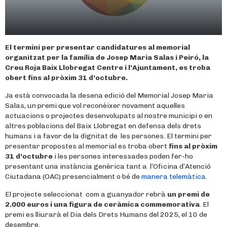
El termini per presentar candidatures al memorial
organitzat per la família de Josep Maria Salas i Peiró, la
Creu Roja Baix Llobregat Centre i l’Ajuntament, es troba
obert fins al pròxim 31 d’octubre.
Ja està convocada la desena edició del Memorial Josep Maria
Salas, un premi que vol reconèixer novament aquelles
actuacions o projectes desenvolupats al nostre municipi o en
altres poblacions del Baix Llobregat en defensa dels drets
humans i a favor de la dignitat de les persones. El termini per
presentar propostes al memorial es troba obert
fins al pròxim
31 d’octubre
i les persones interessades poden fer-ho
presentant una instància genèrica tant a l’Oficina d’Atenció
Ciutadana (OAC) presencialment o bé de
manera telemàtica
.
El projecte seleccionat com a guanyador rebrà
un premi de
2.000 euros i una figura de ceràmica commemorativa
. El
premi es lliurarà el Dia dels Drets Humans del 2025, el 10 de
desembre.