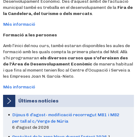
Desenvolupament Econòmic. Des d’aquest àmbit de l’actuació
municipal també es treballa en el desenvolupament de la
Fira de
la Candelera, del turisme o dels mercats
.
Més informació
Formació a les persones
Amb l’inici del nou curs, també estaran disponibles les aules de
formació amb les quals compta la primera planta del Molí. Allà
s’hi programaran
els diversos cursos que s’ofereixen des
de l’Àrea de Desenvolupament Econòmic
de manera habitual
i que fins al moment tenien lloc al Centre d’Ocupació i Serveis a
les Empreses Joan N. García-Nieto.
Més informació
Últimes notícies
Dijous 6 d’agost- modificació recorregut MB1 i MB2
per tall al c/Verge de Núria
6 d'agost de 2026
Gratuïtat de la zona blava durant l’agost 2026
1