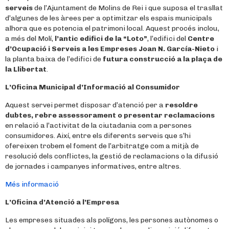
serveis
de l’Ajuntament de Molins de Rei i que suposa el trasllat
d’algunes de les àrees per a optimitzar els espais municipals
alhora que es potencia el patrimoni local. Aquest procés inclou,
a més del Molí,
l’antic edifici de la “Loto”
, l’edifici del
Centre
d’Ocupació i Serveis a les Empreses Joan N. García-Nieto
i
la planta baixa de l’edifici de
futura construcció a la plaça de
la Llibertat
.
L’Oficina Municipal d’Informació al Consumidor
Aquest servei permet disposar d’atenció per a
resoldre
dubtes, rebre assessorament o presentar reclamacions
en relació a l’activitat de la ciutadania com a persones
consumidores. Així, entre els diferents serveis que s’hi
ofereixen trobem el foment de l’arbitratge com a mitjà de
resolució dels conflictes, la gestió de reclamacions o la difusió
de jornades i campanyes informatives, entre altres.
Més informació
L’Oficina d’Atenció a l’Empresa
Les empreses situades als polígons, les persones autònomes o