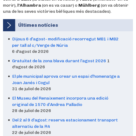
morir),
l’Alhambra
(on es va casar) o
Mühlberg
(on va obtenir
una de les seves victòries bèl·liques més destacades).
Últimes notícies
Dijous 6 d’agost- modificació recorregut MB1 i MB2
per tall al c/Verge de Núria
6 d'agost de 2026
Gratuïtat de la zona blava durant l’agost 2026
1
d'agost de 2026
El ple municipal aprova crear un espai d’homenatge a
Joan Janés i Cogul
31 de juliol de 2026
El Museu del Renaixement incorpora una edició
original de 1570 d’Andrea Palladio
28 de juliol de 2026
Del 2 al 9 d’agost: reserva estacionament transport
alternatiu de la R4
22 de juliol de 2026