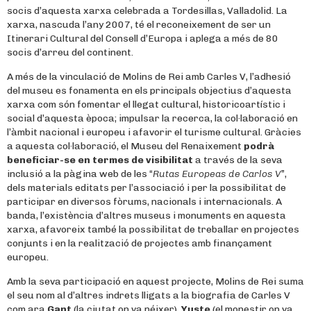
socis d’aquesta xarxa celebrada a Tordesillas, Valladolid. La
xarxa, nascuda l’any 2007, té el reconeixement de ser un
Itinerari Cultural del Consell d’Europa i aplega a més de 80
socis d’arreu del continent.
A més de la vinculació de Molins de Rei amb Carles V, l’adhesió
del museu es fonamenta en els principals objectius d’aquesta
xarxa com són fomentar el llegat cultural, historicoartístic i
social d’aquesta època; impulsar la recerca, la col·laboració en
l’àmbit nacional i europeu i afavorir el turisme cultural. Gràcies
a aquesta col·laboració, el Museu del Renaixement
podrà
beneficiar-se en termes de visibilitat
a través de la seva
inclusió a la pàgina web de les “
Rutas Europeas de Carlos V
”,
dels materials editats per l’associació i per la possibilitat de
participar en diversos fòrums, nacionals i internacionals. A
banda, l’existència d’altres museus i monuments en aquesta
xarxa, afavoreix també la possibilitat de treballar en projectes
conjunts i en la realització de projectes amb finançament
europeu.
Amb la seva participació en aquest projecte, Molins de Rei suma
el seu nom al d’altres indrets lligats a la biografia de Carles V
com ara
Gant
(la ciutat on va néixer),
Yuste
(el monestir on va