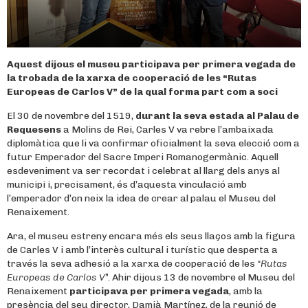
Aquest dijous el museu participava per primera vegada de
la trobada de la xarxa de cooperació de les “Rutas
Europeas de Carlos V” de la qual forma part com a soci
El 30 de novembre del 1519,
durant la seva estada al Palau de
Requesens
a Molins de Rei, Carles V va rebre l’ambaixada
diplomàtica que li va confirmar oficialment la seva elecció com a
futur Emperador del Sacre Imperi Romanogermànic. Aquell
esdeveniment va ser recordat i celebrat al llarg dels anys al
municipi i, precisament, és d’aquesta vinculació amb
l’emperador d’on neix la idea de crear al palau el Museu del
Renaixement.
Ara, el museu estreny encara més els seus llaços amb la figura
de Carles V i amb l’interès cultural i turístic que desperta a
través la seva adhesió a la xarxa de cooperació de les
“Rutas
Europeas de Carlos V
”. Ahir dijous 13 de novembre el Museu del
Renaixement
participava per primera vegada
, amb la
presència del seu director, Damià Martínez, de la reunió de