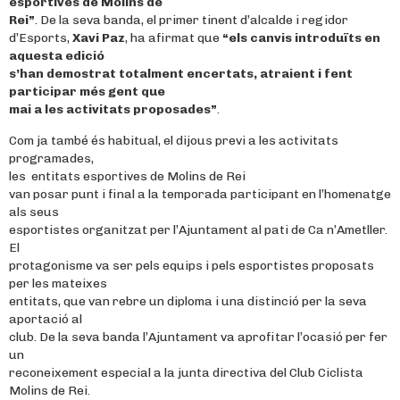
esportives de Molins de
Rei”
. De la seva banda, el primer tinent d’alcalde i regidor
d’Esports,
Xavi Paz
, ha afirmat que
“els canvis introduïts en
aquesta edició
s’han demostrat totalment encertats, atraient i fent
participar més gent que
mai a les activitats proposades”
.
Com ja també és habitual, el dijous previ a les activitats
programades,
les entitats esportives de Molins de Rei
van posar punt i final a la temporada participant en l’homenatge
als seus
esportistes organitzat per l’Ajuntament al pati de Ca n’Ametller.
El
protagonisme va ser pels equips i pels esportistes proposats
per les mateixes
entitats, que van rebre un diploma i una distinció per la seva
aportació al
club. De la seva banda l’Ajuntament va aprofitar l’ocasió per fer
un
reconeixement especial a la junta directiva del Club Ciclista
Molins de Rei.