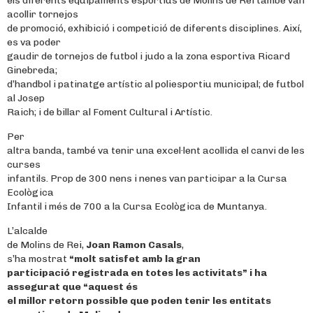
els diferents equipaments esportius de Molins de Rei també van
acollir tornejos
de promoció, exhibició i competició de diferents disciplines. Així,
es va poder
gaudir de tornejos de futbol i judo a la zona esportiva Ricard
Ginebreda;
d’handbol i patinatge artístic al poliesportiu municipal; de futbol
al Josep
Raich; i de billar al Foment Cultural i Artístic.
Per
altra banda, també va tenir una excel·lent acollida el canvi de les
curses
infantils. Prop de 300 nens i nenes van participar a la Cursa
Ecològica
Infantil i més de 700 a la Cursa Ecològica de Muntanya.
L’alcalde
de Molins de Rei,
Joan Ramon Casals
,
s’ha mostrat
“molt satisfet amb la gran
participació registrada en totes les activitats” i ha
assegurat que “aquest és
el millor retorn possible que poden tenir les entitats