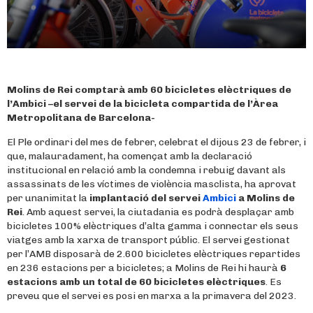
Molins de Rei comptarà amb 60 bicicletes elèctriques de
l’Ambici –el servei de la bicicleta compartida de l’Àrea
Metropolitana de Barcelona-
El Ple ordinari del mes de febrer, celebrat el dijous 23 de febrer, i
que, malauradament, ha començat amb la declaració
institucional en relació amb la condemna i rebuig davant als
assassinats de les víctimes de violència masclista, ha aprovat
per unanimitat la
implantació del servei
Ambici
a Molins de
Rei
. Amb aquest servei, la ciutadania es podrà desplaçar amb
bicicletes 100% elèctriques d’alta gamma i connectar els seus
viatges amb la xarxa de transport públic. El servei gestionat
per l’AMB disposarà de 2.600 bicicletes elèctriques repartides
en 236 estacions per a bicicletes; a Molins de Rei hi haurà
6
estacions amb un total de 60 bicicletes elèctriques
. Es
preveu que el servei es posi en marxa a la primavera del 2023.