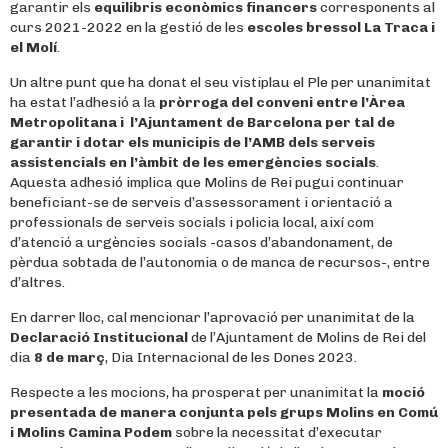
garantir els
equilibris econòmics financers
corresponents al
curs 2021-2022 en la gestió de les
escoles bressol La Traca i
el Molí
.
Un altre punt que ha donat el seu vistiplau el Ple per unanimitat
ha estat l’adhesió a la
pròrroga del conveni entre l’Àrea
Metropolitana i l’Ajuntament de Barcelona per tal de
garantir i dotar els municipis de l’AMB dels serveis
assistencials en l’àmbit de les emergències socials
.
Aquesta adhesió implica que Molins de Rei pugui continuar
beneficiant-se de serveis d’assessorament i orientació a
professionals de serveis socials i policia local, així com
d’atenció a urgències socials -casos d’abandonament, de
pèrdua sobtada de l’autonomia o de manca de recursos-, entre
d’altres.
En darrer lloc, cal mencionar l’aprovació per unanimitat de la
Declaració Institucional
de l’Ajuntament de Molins de Rei del
dia
8 de març
, Dia Internacional de les Dones 2023.
Respecte a les mocions, ha prosperat per unanimitat la
moció
presentada de manera conjunta pels grups Molins en Comú
i Molins Camina Podem
sobre la necessitat d’executar