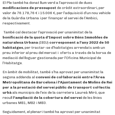
El Ple també ha donat llum verd a l’aprovació de dues
modificacions de pressupost
de crèdit extraordinari, per
valor de 76.178,76 € i 15.006 €, per l’adquisició d’un nou vehicle
de la Guàrdia Urbana i per finançar el servei de l’Ambici,
respectivament.
També cal destacar l’aprovació per unanimitat de la
bonificació de la quota d’Impost
sobre Béns Immobles de
naturalesa Urbana
(IBIU)
corresponent a l’any 2022 de 50
habitatges
, per tractar-se d’habitatges arrendats amb un
preu inferior al preu del mercat i oferts a través de la borsa de
mediació del lloguer gestionada per l’Oficina Municipal de
l’Habitatge.
En àmbit de mobilitat, també s’ha aprovat per unanimitat la
segona addenda al
conveni de col·laboració entre l’Àrea
Metropolitana de Barcelona i l’Ajuntament de Molins de Rei
per a la prestació del servei públic de transport col·lectiu
urbà
als municipis de l’eix de la carretera Laureà Miró, que
recull
l’ampliació de la cobertura del servei
de les línies
urbanes MB1, MB2 i MB3.
Seguidament, el plenari també ha aprovat per unanimitat