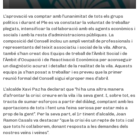
L’aprovació va comptar amb l’unanimitat de tots els grups
polítics i durant el Ple es va constatar la voluntat de treballar
plegats, intensificar la col·laboració amb els agents econòmics i
socials i amb la resta d’administracions públiques. La
composició del Consell inclou un ampli ventall de professionals i
representants del teixit associatiu i social de la vila. Alhora,
també s’han creat dos Equips de treball de l’Àmbit Social i de
l’Àmbit d’Ocupació i de Reactivació Econòmica per aconseguir
un diagnòstic acurat i detallat de la realitat de la vila. Aquests
equips ja s’han posat a treballar i es preveu que la primer
reunió formal del Consell sigui el proper mes d’abril.
L’alcalde Xavi Paz ha declarat que “hi ha una altra manera
d’afrontar la crisi: creure en la vila i la seva gent. I, sobre tot, es
tracta de sumar esforços a partir del diàleg, comptant amb les
aportacions de tots i fent una feina seriosa per estar més a
prop de la gent”. Per la seva part, el 1r tinent d’alcalde, Joan
Ramon Casals va destacar “que la crisi és un repte de tots i cal
que tots hi col.laborem, donant resposta a les demandes dels
nostres veïns i veïnes”.