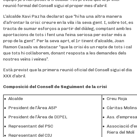
reunió formal del Consell sigui el proper mes d’abril.
L’alcalde Xavi Paz ha declarat que “hi ha una altra manera
d’afrontar la crisi: creure en la vila i la seva gent. I, sobre tot, es
tracta de sumar esforços a partir del diàleg, comptant amb les
aportacions de tots i fent una feina seriosa per estar més a
prop de la gent”. Per la seva aprt, el 1r tinent d’alcalde, Joan
Ramon Casals va destacar “que la crisi és un repte de tots i cal
que tots hi col.laborem, donant resposta a les demandes dels
nostres veïns i veïnes”.
Està previst que la primera reunió oficial del Consell sigui el dia
XXX d’abril.
Composició del Consell de Seguiment de la crisi
Alcalde
Creu Roja
President de l’Àrea ASP
Càritas Molins
President de l’Àrea de DIPEL
Ass. d’empresar
Representant del PSC
Associació d’e
Riera del Molí
Representant del CIU