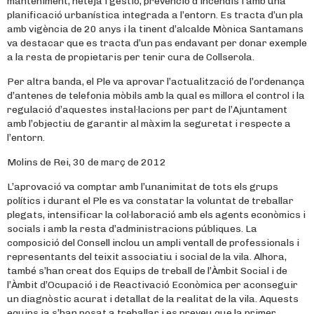
manteniment, neteja i gestió, prevenció d’incendis i amb una
planificació urbanística integrada a l’entorn. Es tracta d’un pla
amb vigència de 20 anys i la tinent d’alcalde Mònica Santamans
va destacar que es tracta d’un pas endavant per donar exemple
a la resta de propietaris per tenir cura de Collserola.
Per altra banda, el Ple va aprovar l’actualització de l’ordenança
d’antenes de telefonia mòbils amb la qual es millora el control i la
regulació d’aquestes instal·lacions per part de l’Ajuntament
amb l’objectiu de garantir al màxim la seguretat i respecte a
l’entorn.
Molins de Rei, 30 de març de 2012
L’aprovació va comptar amb l’unanimitat de tots els grups
polítics i durant el Ple es va constatar la voluntat de treballar
plegats, intensificar la col·laboració amb els agents econòmics i
socials i amb la resta d’administracions públiques. La
composició del Consell inclou un ampli ventall de professionals i
representants del teixit associatiu i social de la vila. Alhora,
també s’han creat dos Equips de treball de l’Àmbit Social i de
l’Àmbit d’Ocupació i de Reactivació Econòmica per aconseguir
un diagnòstic acurat i detallat de la realitat de la vila. Aquests
equips ja s’han posat a treballar i es preveu que la primer