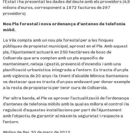
l’Estat i ha presentat les dades del deute amb els proveïdors (4,9
milions d’euros, corresponent a 1872 factures de 297
proveïdors).
Nou Pla forestal i nova ordenança d’antenes de telefonia
mòbil.
La Vila compta amb un nou pla forestal per a les finques
públiques de propietat municipal, aprovat en el Ple. Amb aquest
pla, l’Ajuntament actuarà en 250 hectàrees de bosc de
Collserola que ara compten amb un pla específic de
manteniment, neteja i gestió, prevenció d’incendis i amb una
planificació urbanística integrada a l’entorn. Es tracta d’un pla
amb vigència de 20 anys i la tinent d’alcalde Mònica Santamans
va destacar que es tracta d’un pas endavant per donar exemple
a la resta de propietaris per tenir cura de Collserola.
Per altra banda, el Ple va aprovar l’actualització de l’ordenança
d’antenes de telefonia mòbils amb la qual es millora el control i la
regulació d’aquestes instal·lacions per part de l’Ajuntament
amb l’objectiu de garantir al màxim la seguretat i respecte a
l’entorn.
Molins de Rei, 30 de març de 2012