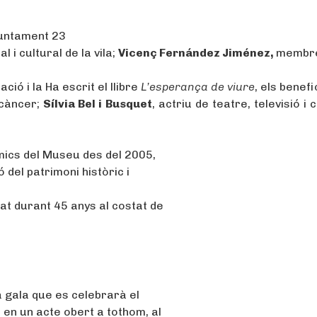
juntament 23
l i cultural de la vila;
Vicenç Fernández Jiménez,
membre
ció i la Ha escrit el llibre
L’esperança de viure
, els benefi
 càncer;
Sílvia Bel i Busquet
, actriu de teatre, televisió i 
mics del Museu des del 2005,
 del patrimoni històric i
at durant 45 anys al costat de
a gala que es celebrarà el
 en un acte obert a tothom, al