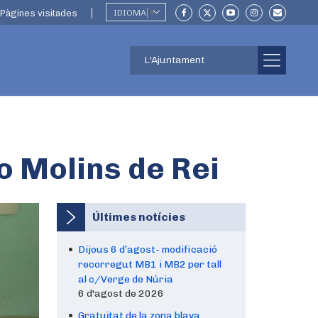
Pàgines visitades
IDIOMA
▼
L'Ajuntament
o Molins de Rei
Últimes notícies
Dijous 6 d’agost- modificació
recorregut MB1 i MB2 per tall
al c/Verge de Núria
6 d'agost de 2026
Gratuïtat de la zona blava