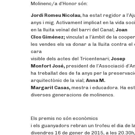
Molinenc/a d’Honor són:
Jordi Romeu Nicolau
,
ha estat regidor a l’A
anys i mig. Activament implicat en la vida socia
en la lluita veïnal del barri del Canal;
Joan
Clos Giménez;
vinculat a l’àmbit de la coopera
les vendes els va donar a la lluita contra el
cara
visible dels actes del Tricentenari;
Josep
Monfort José,
president de l’Associació d’A
ha treballat des de fa anys per la preservació
arquitectònic de la vial;
Anna M.
Margarit Casas,
mestra i educadora. Ha est
diverses generacions de molinencs.
Els premis no són econòmics
i els guanyadors rebran un trofeu el dia de l
divendres 16 de gener de 2015, a les 20.30h,