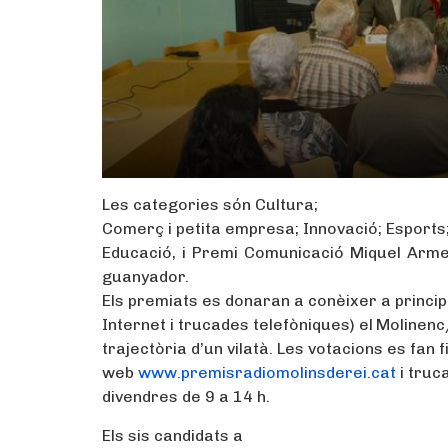
Les categories són Cultura;
Comerç i petita empresa; Innovació; Esports; 
Educació, i Premi Comunicació Miquel Armen
guanyador.
Els premiats es donaran a conèixer a princip
Internet i trucades telefòniques) el
Molinenc
trajectòria d’un vilatà. Les votacions es fan 
web
www.premisradiomolinsderei.cat
i truc
divendres de 9 a 14 h.
Els sis candidats a