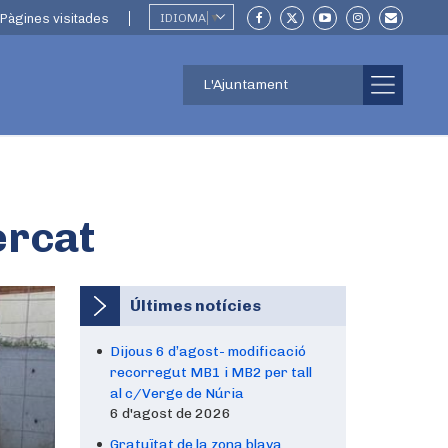
Pàgines visitades
IDIOMA
▼
L'Ajuntament
ercat
Últimes notícies
Dijous 6 d’agost- modificació
recorregut MB1 i MB2 per tall
al c/Verge de Núria
6 d'agost de 2026
Gratuïtat de la zona blava