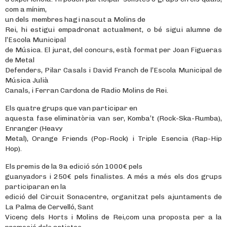
com a mínim,
un dels membres hagi nascut a Molins de
Rei, hi estigui empadronat actualment, o bé sigui alumne de
l’Escola Municipal
de Música. El jurat, del concurs, està format per Joan Figueras
de Metal
Defenders, Pilar Casals i David Franch de l’Escola Municipal de
Música Julià
Canals, i Ferran Cardona de Radio Molins de Rei.
Els quatre grups que van participar en
aquesta fase eliminatòria van ser, Komba’t (Rock-Ska-Rumba),
Enranger (Heavy
Metal), Orange Friends (Pop-Rock) i Triple Esencia (Rap-Hip
Hop).
Els premis de la 9a edició són 1000€ pels
guanyadors i 250€ pels finalistes. A més a més els dos grups
participaran en la
edició del Circuit Sonacentre, organitzat pels ajuntaments de
La Palma de Cervelló, Sant
Vicenç dels Horts i Molins de Rei,com una proposta per a la