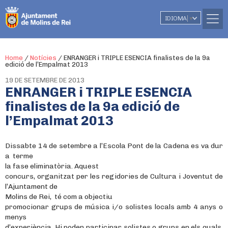
IDIOMA
▼
Home
/
Notícies
/
ENRANGER i TRIPLE ESENCIA finalistes de la 9a
edició de l’Empalmat 2013
19 DE SETEMBRE DE 2013
ENRANGER i TRIPLE ESENCIA
finalistes de la 9a edició de
l’Empalmat 2013
Dissabte 14 de setembre a l’Escola Pont de la Cadena es va dur
a terme
la fase eliminatòria.
Aquest
concurs, organitzat per les regidories de Cultura i Joventut de
l’Ajuntament de
Molins de Rei, té com a objectiu
promocionar grups de música i/o solistes locals amb 4 anys o
menys
d’experiència. Hi poden participar solistes o grups en els quals,