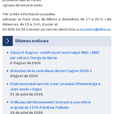
promoció dels artistes
i grups de música joves.
Per a més informació us podeu
adreçar al Punt Jove, de dilluns a divendres, de 17 a 20 h, i els
dimecres, de 10 a 14 h, trucar al
93.668.54.52 o enviar un correu electrònic a
pij.molins@diba.es
.
Últimes notícies
Dijous 6 d’agost- modificació recorregut MB1 i MB2
per tall al c/Verge de Núria
6 d'agost de 2026
Gratuïtat de la zona blava durant l’agost 2026
1
d'agost de 2026
El ple municipal aprova crear un espai d’homenatge a
Joan Janés i Cogul
31 de juliol de 2026
El Museu del Renaixement incorpora una edició
original de 1570 d’Andrea Palladio
28 de juliol de 2026