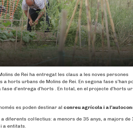
Molins de Rei ha entregat les claus a les noves persones
es a horts urbans de Molins de Rei. En segona fase s’han p
 fase d’entrega d’horts . En total, en el projecte d’horts u
 només es poden destinar al
conreu agrícola
i a l’autoco
t a diferents col·lectius: a menors de 35 anys, a majors de
 a entitats.