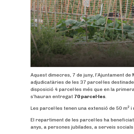
Aquest dimecres, 7 de juny, l’Ajuntament de 
adjudicatàries de les 37 parcel·les destinad
disposició 4 parcel·les més que en la primera
s’hauran entregat
70 parcel·les
.
2
Les parcel·les tenen una extensió de 50 m
i
El repartiment de les parcel·les ha beneficia
anys, a persones jubilades, a serveis socials i