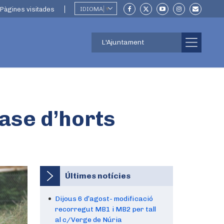
Pàgines visitades
IDIOMA
▼
L'Ajuntament
fase d’horts
Últimes notícies
Dijous 6 d’agost- modificació
recorregut MB1 i MB2 per tall
al c/Verge de Núria