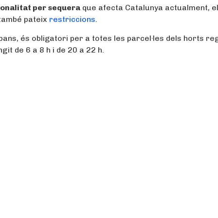
ionalitat per sequera
que afecta Catalunya actualment, e
 també pateix
restriccions
.
ns, és obligatori per a totes les parcel·les dels horts re
it de 6 a 8 h i de 20 a 22 h.