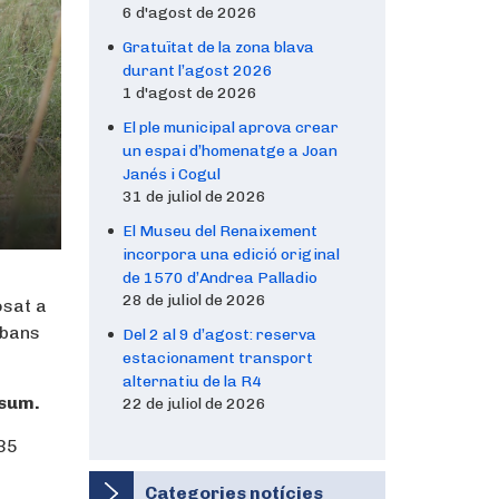
6 d'agost de 2026
Gratuïtat de la zona blava
durant l’agost 2026
1 d'agost de 2026
El ple municipal aprova crear
un espai d’homenatge a Joan
Janés i Cogul
31 de juliol de 2026
El Museu del Renaixement
incorpora una edició original
de 1570 d’Andrea Palladio
28 de juliol de 2026
osat a
rbans
Del 2 al 9 d’agost: reserva
estacionament transport
alternatiu de la R4
nsum.
22 de juliol de 2026
 35
Categories notícies