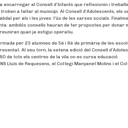
a encarregar al Consell d’Infants que reflexionin i treballi
roben a faltar al municipi. Al Consell d’Adolescents, els v
bdal per als i les joves: l’ús de les xarxes socials. Finalme
njunta: ambdós consells hauran de fer propostes per donar
 reuniran quan ja estigui operatiu.
formada per 23 alumnes de 5è i 6è de primària de les esco
 presentat. Al seu torn, la setena edició del Consell d’Adole
SO de tots els centres de la vila on es cursa educació
’INS Lluís de Requesens, el Col·legi Manyanet Molins i el Col·