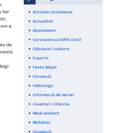
n
a fer
Activitat econòmica
nt,
Actualitat
 nom a
Ajuntament
Coronavirus SARS-CoV2
les de
Educació i cultura
scents
Esports
legi
Festa Major
Formació
Habitatge
Informació de servei
Joventut i infància
Medi ambient
Mobilitat
Ocupació