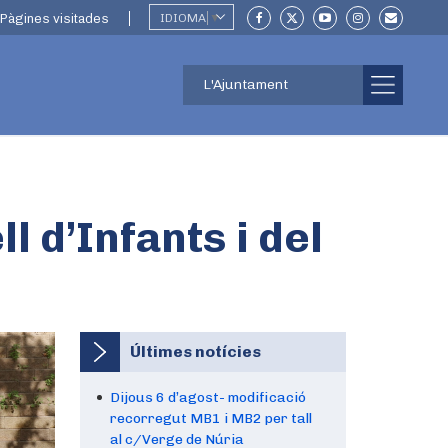
Pàgines visitades
IDIOMA
▼
L'Ajuntament
l d’Infants i del
Últimes notícies
Dijous 6 d’agost- modificació
recorregut MB1 i MB2 per tall
al c/Verge de Núria