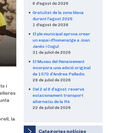
6 d'agost de 2026
Gratuïtat de la zona blava
durant l’agost 2026
1 d'agost de 2026
El ple municipal aprova crear
un espai d’homenatge a Joan
Janés i Cogul
31 de juliol de 2026
El Museu del Renaixement
incorpora una edició original
de 1570 d’Andrea Palladio
28 de juliol de 2026
ts i
Del 2 al 9 d’agost: reserva
selleres
estacionament transport
junta
alternatiu de la R4
22 de juliol de 2026
ell; la
Categories notícies