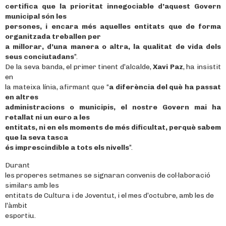
certifica que la prioritat innegociable d’aquest Govern
municipal són les
persones, i encara més aquelles entitats que de forma
organitzada treballen per
a millorar, d’una manera o altra, la qualitat de vida dels
seus conciutadans
”.
De la seva banda, el primer tinent d’alcalde,
Xavi Paz
, ha insistit
en
la mateixa línia, afirmant que “
a diferència del què ha passat
en altres
administracions o municipis, el nostre Govern mai ha
retallat ni un euro a les
entitats, ni en els moments de més dificultat, perquè sabem
que la seva tasca
és imprescindible a tots els nivells
”.
Durant
les properes setmanes se signaran convenis de col·laboració
similars amb les
entitats de Cultura i de Joventut, i el mes d’octubre, amb les de
l’àmbit
esportiu.