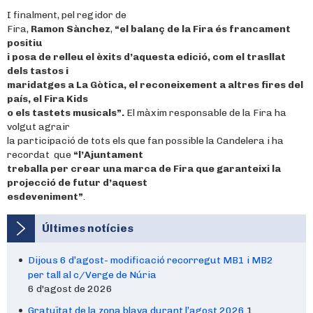
I finalment, pel regidor de
Fira,
Ramon Sànchez
,
“el balanç de la Fira és francament
positiu
i posa de relleu el èxits d’aquesta edició, com el trasllat
dels tastos i
maridatges a La Gòtica, el reconeixement a altres fires del
país, el Fira Kids
o els tastets musicals”.
El màxim responsable de la Fira ha
volgut agrair
la participació de tots els que fan possible la Candelera i ha
recordat que
“l’Ajuntament
treballa per crear una marca de Fira que garanteixi la
projecció de futur d’aquest
esdeveniment”
.
Últimes notícies
Dijous 6 d’agost- modificació recorregut MB1 i MB2
per tall al c/Verge de Núria
6 d'agost de 2026
Gratuïtat de la zona blava durant l’agost 2026
1