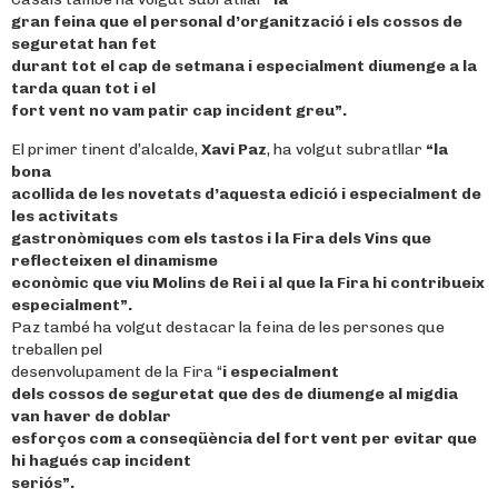
gran feina que el personal d’organització i els cossos de
seguretat han fet
durant tot el cap de setmana i especialment diumenge a la
tarda quan tot i el
fort vent no vam patir cap incident greu”.
El primer tinent d’alcalde,
Xavi Paz
, ha volgut subratllar
“la
bona
acollida de les novetats d’aquesta edició i especialment de
les activitats
gastronòmiques com els tastos i la Fira dels Vins que
reflecteixen el dinamisme
econòmic que viu Molins de Rei i al que la Fira hi contribueix
especialment”.
Paz també ha volgut destacar la feina de les persones que
treballen pel
desenvolupament de la Fira “
i especialment
dels cossos de seguretat que des de diumenge al migdia
van haver de doblar
esforços com a conseqüència del fort vent per evitar que
hi hagués cap incident
seriós”.