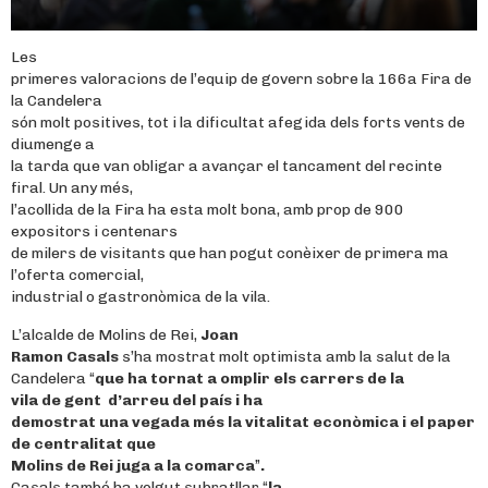
Les
primeres valoracions de l’equip de govern sobre la 166a Fira de
la Candelera
són molt positives, tot i la dificultat afegida dels forts vents de
diumenge a
la tarda que van obligar a avançar el tancament del recinte
firal. Un any més,
l’acollida de la Fira ha esta molt bona, amb prop de 900
expositors i centenars
de milers de visitants que han pogut conèixer de primera ma
l’oferta comercial,
industrial o gastronòmica de la vila.
L’alcalde de Molins de Rei,
Joan
Ramon Casals
s’ha mostrat molt optimista amb la salut de la
Candelera “
que ha tornat a omplir els carrers de la
vila de gent d’arreu del país i ha
demostrat una vegada més la vitalitat econòmica i el paper
de centralitat que
Molins de Rei juga a la comarca
”
.
Casals també ha volgut subratllar “
la