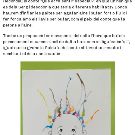
Recordeu el conte “Què et fa sentir especial?” en què un nen que
es deia Sergi descobria que tenia diferents habilitats? Doncs
haurem d’inflar les galtes per agafar aire i bufar fort o fluix i
fer força amb els llavis per bufar, com el peix del conte que fa
petons a l’aire.
També us proposem fer moviments del coll a l’hora que bufem,
primerament mourem el coll de dalt a baix com si diguéssim ‘si’ ‘,
igual que la granota Baldufa del conte obtenint un resultat
semblant al de a continuació.