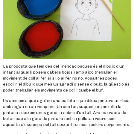
La proposta que fem des del Trencaclosques és el dibuix d’un
infant al qual li posem cabells bojos i amb això treballar el
moviment de coll al fer si si, o al fer no no. Vosaltres podeu
escollir el dibuix que més us agradi o sense dibuix, la qüestió és
poder treballar els moviments de coll i també el buf.
Us animem a que agafeu una palleta i que diluïu pintura acrílica
amb aigua en un recipient. Un cop fet, suquem un pinzell a la
pintura i deixem unes gotes a sobre d’un full. Ara es tracta de
bufar cap a la gota de pintura amb la palleta i veure com
aquesta s’escampa pel full deixant formes i colors sorprenents.