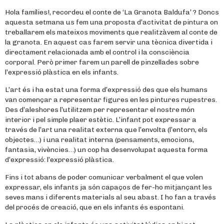
Hola famílies!, recordeu el conte de ‘La Granota Baldufa’ ? Doncs
aquesta setmana us fem una proposta d’activitat de pintura on
treballarem els mateixos moviments que realitzàvem al conte de
la granota. En aquest cas farem servir una tècnica divertida i
directament relacionada amb el control i la consciència
corporal. Però primer farem un parell de pinzellades sobre
l’expressió plàstica en els infants.
L’art és i ha estat una forma d’expressió des que els humans
van començar a representar figures en les pintures rupestres.
Des d’aleshores l’utilitzem per representar el nostre món
interior i pel simple plaer estètic. L’infant pot expressar a
través de l’art una realitat externa que l’envolta (l’entorn, els
objectes…) i una realitat interna (pensaments, emocions,
fantasia, vivències…) un cop ha desenvolupat aquesta forma
d’expressió: l’expressió plàstica.
Fins i tot abans de poder comunicar verbalment el que volen
expressar, els infants ja són capaços de fer-ho mitjançant les
seves mans i diferents materials al seu abast. I ho fan a través
del procés de creació, que en els infants és espontani.