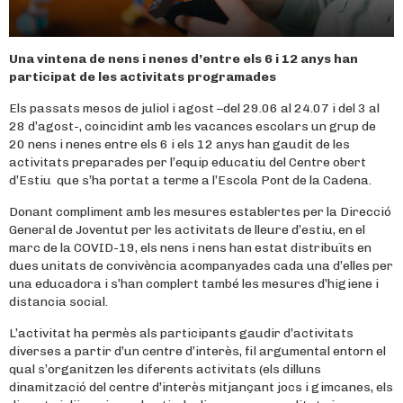
Una vintena de nens i nenes d’entre els 6 i 12 anys han
participat de les activitats programades
Els passats mesos de juliol i agost –del 29.06 al 24.07 i del 3 al
28 d’agost-, coincidint amb les vacances escolars un grup de
20 nens i nenes entre els 6 i els 12 anys han gaudit de les
activitats preparades per l’equip educatiu del Centre obert
d’Estiu que s’ha portat a terme a l’Escola Pont de la Cadena.
Donant compliment amb les mesures establertes per la Direcció
General de Joventut per les activitats de lleure d’estiu, en el
marc de la COVID-19, els nens i nens han estat distribuïts en
dues unitats de convivència acompanyades cada una d’elles per
una educadora i s’han complert també les mesures d’higiene i
distancia social.
L’activitat ha permès als participants gaudir d’activitats
diverses a partir d’un centre d’interès, fil argumental entorn el
qual s’organitzen les diferents activitats (els dilluns
dinamització del centre d’interès mitjançant jocs i gimcanes, els