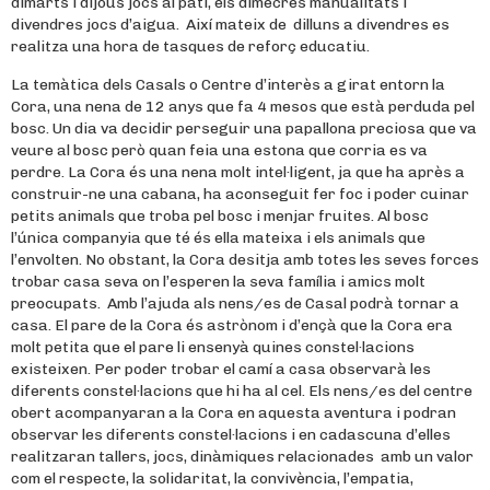
dimarts i dijous jocs al pati, els dimecres manualitats i
divendres jocs d’aigua. Així mateix de dilluns a divendres es
realitza una hora de tasques de reforç educatiu.
La temàtica dels Casals o Centre d’interès a girat entorn la
Cora, una nena de 12 anys que fa 4 mesos que està perduda pel
bosc. Un dia va decidir perseguir una papallona preciosa que va
veure al bosc però quan feia una estona que corria es va
perdre. La Cora és una nena molt intel·ligent, ja que ha après a
construir-ne una cabana, ha aconseguit fer foc i poder cuinar
petits animals que troba pel bosc i menjar fruites. Al bosc
l’única companyia que té és ella mateixa i els animals que
l’envolten. No obstant, la Cora desitja amb totes les seves forces
trobar casa seva on l’esperen la seva família i amics molt
preocupats. Amb l’ajuda als nens/es de Casal podrà tornar a
casa. El pare de la Cora és astrònom i d’ençà que la Cora era
molt petita que el pare li ensenyà quines constel·lacions
existeixen. Per poder trobar el camí a casa observarà les
diferents constel·lacions que hi ha al cel. Els nens/es del centre
obert acompanyaran a la Cora en aquesta aventura i podran
observar les diferents constel·lacions i en cadascuna d’elles
realitzaran tallers, jocs, dinàmiques relacionades amb un valor
com el respecte, la solidaritat, la convivència, l’empatia,