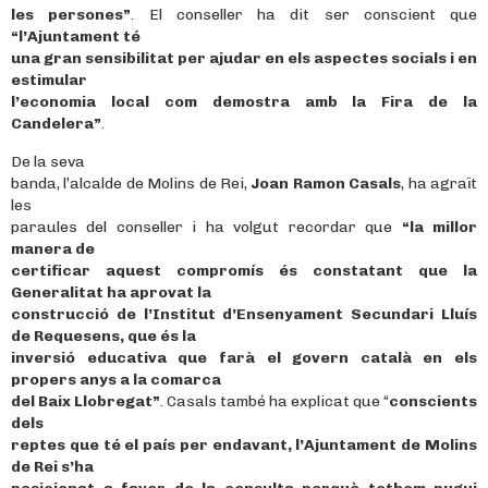
les persones”
. El conseller ha dit ser conscient que
“l’Ajuntament té
una gran sensibilitat per ajudar en els aspectes socials i en
estimular
l’economia local com demostra amb la Fira de la
Candelera”
.
De la seva
banda, l’alcalde de Molins de Rei,
Joan Ramon Casals
, ha agraït
les
paraules del conseller i ha volgut recordar que
“la millor
manera de
certificar aquest compromís és constatant que la
Generalitat ha aprovat la
construcció de l’Institut d’Ensenyament Secundari Lluís
de Requesens, que és la
inversió educativa que farà el govern català en els
propers anys a la comarca
del Baix Llobregat”
. Casals també ha explicat que “
conscients
dels
reptes que té el país per endavant, l’Ajuntament de Molins
de Rei s’ha