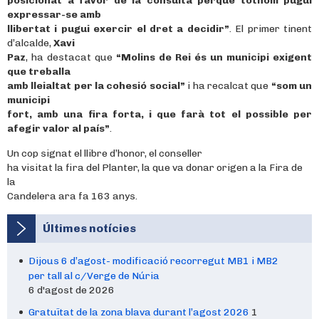
posicionat a favor de la consulta perquè tothom pugui
expressar-se amb
llibertat i pugui exercir el dret a decidir”
. El primer tinent
d’alcalde,
Xavi
Paz
, ha destacat que
“Molins de Rei és un municipi exigent
que treballa
amb lleialtat per la cohesió social”
i ha recalcat que
“som un
municipi
fort, amb una fira forta, i que farà tot el possible per
afegir valor al país”
.
Un cop signat el llibre d’honor, el conseller
ha visitat la fira del Planter, la que va donar origen a la Fira de
la
Candelera ara fa 163 anys.
Últimes notícies
Dijous 6 d’agost- modificació recorregut MB1 i MB2
per tall al c/Verge de Núria
6 d'agost de 2026
Gratuïtat de la zona blava durant l’agost 2026
1