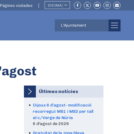
Pàgines visitades
IDIOMA
▼
L'Ajuntament
d’agost
Últimes notícies
Dijous 6 d’agost- modificació
recorregut MB1 i MB2 per tall
al c/Verge de Núria
6 d'agost de 2026
Gratuïtat de la zona blava