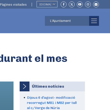
Pàgines visitades
IDIOMA
▼
L'Ajuntament
durant el mes
Últimes notícies
Dijous 6 d’agost- modificació
recorregut MB1 i MB2 per tall
al c/Verge de Núria