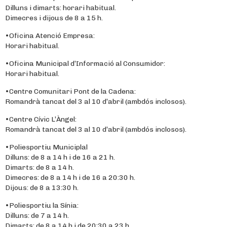
Dilluns i dimarts: horari habitual.
Dimecres i dijous de 8 a 15 h.
•Oficina Atenció Empresa:
Horari habitual.
•Oficina Municipal d’Informació al Consumidor:
Horari habitual.
•Centre Comunitari Pont de la Cadena:
Romandrà tancat del 3 al 10 d’abril (ambdós inclosos).
•Centre Cívic L’Àngel:
Romandrà tancat del 3 al 10 d’abril (ambdós inclosos).
•Poliesportiu Municiplal
Dilluns: de 8 a 14 h i de 16 a 21 h.
Dimarts: de 8 a 14 h.
Dimecres: de 8 a 14 h i de 16 a 20:30 h.
Dijous: de 8 a 13:30 h.
•Poliesportiu la Sínia:
Dilluns: de 7 a 14 h.
Dimarts: de 8 a 14 h i de 20:30 a 23 h.