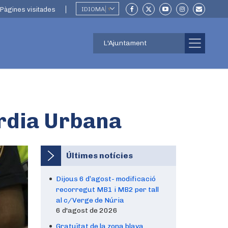
Pàgines visitades
IDIOMA
▼
L'Ajuntament
àrdia Urbana
Últimes notícies
Dijous 6 d’agost- modificació
recorregut MB1 i MB2 per tall
al c/Verge de Núria
6 d'agost de 2026
Gratuïtat de la zona blava