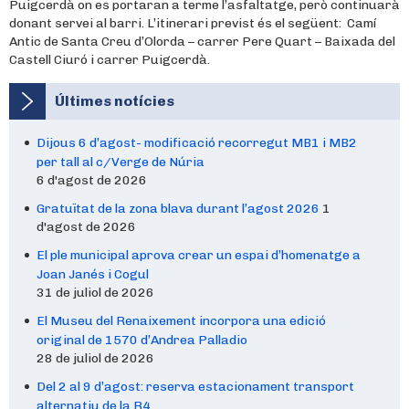
Puigcerdà on es portaran a terme l’asfaltatge, però continuarà
donant servei al barri. L’itinerari previst és el següent: Camí
Antic de Santa Creu d’Olorda – carrer Pere Quart – Baixada del
Castell Ciuró i carrer Puigcerdà.
Últimes notícies
Dijous 6 d’agost- modificació recorregut MB1 i MB2
per tall al c/Verge de Núria
6 d'agost de 2026
Gratuïtat de la zona blava durant l’agost 2026
1
d'agost de 2026
El ple municipal aprova crear un espai d’homenatge a
Joan Janés i Cogul
31 de juliol de 2026
El Museu del Renaixement incorpora una edició
original de 1570 d’Andrea Palladio
28 de juliol de 2026
Del 2 al 9 d’agost: reserva estacionament transport
alternatiu de la R4