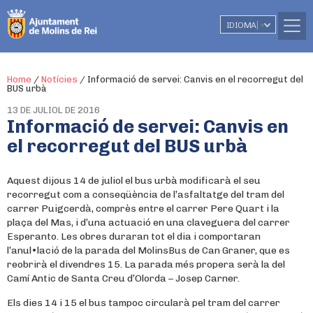
IDIOMA
▼
Home
/
Notícies
/
Informació de servei: Canvis en el recorregut del
BUS urbà
13 DE JULIOL DE 2016
Informació de servei: Canvis en
el recorregut del BUS urbà
Aquest dijous 14 de juliol el bus urbà modificarà el seu
recorregut com a conseqüència de l’asfaltatge del tram del
carrer Puigcerdà, comprès entre el carrer Pere Quart i la
plaça del Mas, i d’una actuació en una claveguera del carrer
Esperanto. Les obres duraran tot el dia i comportaran
l’anul•lació de la parada del MolinsBus de Can Graner, que es
reobrirà el divendres 15. La parada més propera serà la del
Camí Antic de Santa Creu d’Olorda – Josep Carner.
Els dies 14 i 15 el bus tampoc circularà pel tram del carrer