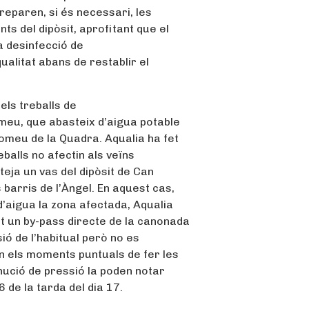
 reparen, si és necessari, les
ts del dipòsit, aprofitant que el
la desinfecció de
qualitat abans de restablir el
els treballs de
omeu, que abasteix d’aigua potable
omeu de la Quadra. Aqualia ha fet
balls no afectin als veïns
teja un vas del dipòsit de Can
barris de l’Àngel. En aquest cas,
’aigua la zona afectada, Aqualia
t un by-pass directe de la canonada
ó de l’habitual però no es
n els moments puntuals de fer les
inució de pressió la poden notar
6 de la tarda del dia 17.