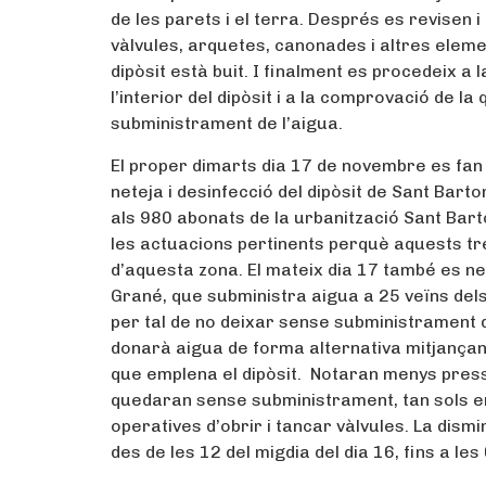
de les parets i el terra. Després es revisen i
vàlvules, arquetes, canonades i altres elemen
dipòsit està buit. I finalment es procedeix a 
l’interior del dipòsit i a la comprovació de la 
subministrament de l’aigua.
El proper dimarts dia 17 de novembre es fan 
neteja i desinfecció del dipòsit de Sant Bart
als 980 abonats de la urbanització Sant Bart
les actuacions pertinents perquè aquests tre
d’aquesta zona. El mateix dia 17 també es ne
Grané, que subministra aigua a 25 veïns dels 
per tal de no deixar sense subministrament d
donarà aigua de forma alternativa mitjançan
que emplena el dipòsit. Notaran menys pressi
quedaran sense subministrament, tan sols e
operatives d’obrir i tancar vàlvules. La dism
des de les 12 del migdia del dia 16, fins a les 