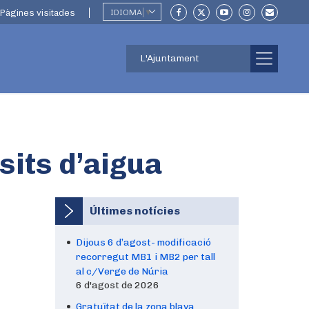
Pàgines visitades
IDIOMA
▼
L'Ajuntament
sits d’aigua
Últimes notícies
Dijous 6 d’agost- modificació
recorregut MB1 i MB2 per tall
al c/Verge de Núria
6 d'agost de 2026
Gratuïtat de la zona blava