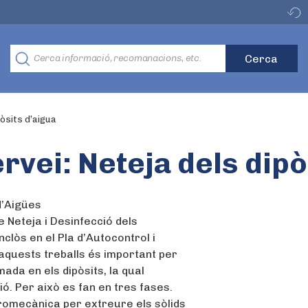
pòsits d’aigua
rvei: Neteja dels dipò
d’Aigües
e Neteja i Desinfecció dels
nclòs en el Pla d’Autocontrol i
’aquests treballs és important per
da en els dipòsits, la qual
ió. Per això es fan en tres fases.
dromecànica per extreure els sòlids