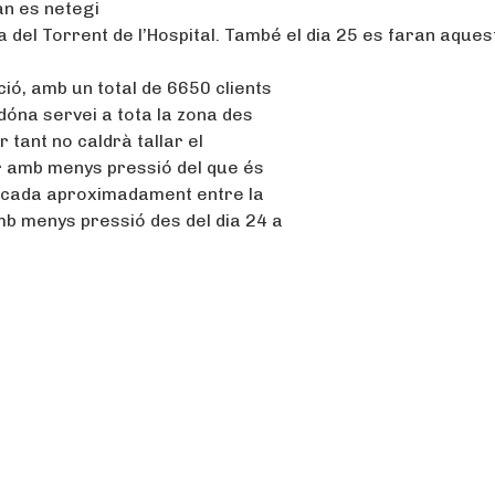
an es netegi
a del Torrent de l’Hospital. També el dia 25 es faran aque
ió, amb un total de 6650 clients
s dóna servei a tota la zona des
er tant no caldrà tallar el
ar amb menys pressió del que és
 ubicada aproximadament entre la
 amb menys pressió des del dia 24 a