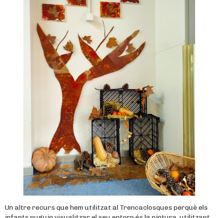
Un altre recurs que hem utilitzat al Trencaclosques perquè els
infants puguin visualitzar el seu entorn és la pintura, utilitzant