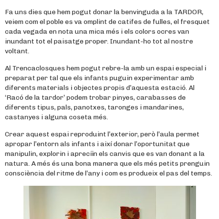
Fa uns dies que hem pogut donar la benvinguda a la TARDOR,
veiem com el poble es va omplint de catifes de fulles, el fresquet
cada vegada en nota una mica més i els colors ocres van
inundant tot el paisatge proper. Inundant-ho tot al nostre
voltant.
Al Trencaclosques hem pogut rebre-la amb un espai especial i
preparat per tal que els infants puguin experimentar amb
diferents materials i objectes propis d’aquesta estació. Al
‘Racó de la tardor’ podem trobar pinyes, carabasses de
diferents tipus, pals, panotxes, taronges i mandarines,
castanyes i alguna coseta més.
Crear aquest espai reproduint l’exterior, però l’aula permet
apropar l’entorn als infants i així donar l’oportunitat que
manipulin, explorin i apreciïn els canvis que es van donant a la
natura. A més és una bona manera que els més petits prenguin
consciència del ritme de l’any i com es produeix el pas del temps.