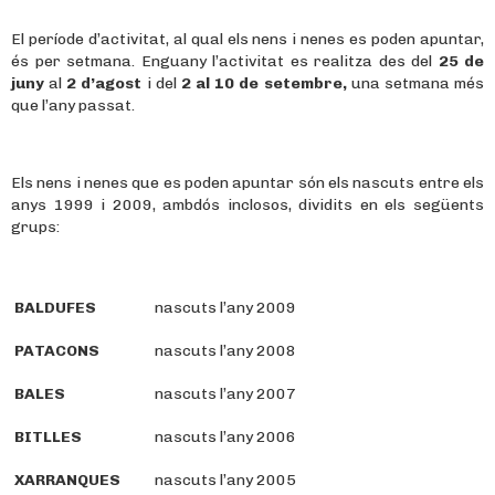
El període d’activitat, al qual els nens i nenes es poden apuntar,
és per setmana. Enguany l’activitat es realitza des del
25 de
juny
al
2 d’agost
i del
2 al 10 de setembre,
una setmana més
que l’any passat.
Els nens i nenes que es poden apuntar són els nascuts entre els
anys 1999 i 2009, ambdós inclosos, dividits en els següents
grups:
BALDUFES
nascuts l’any 2009
PATACONS
nascuts l’any 2008
BALES
nascuts l’any 2007
BITLLES
nascuts l’any 2006
XARRANQUES
nascuts l’any 2005