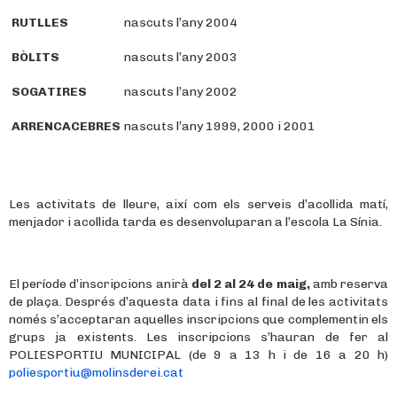
RUTLLES
nascuts l’any 2004
BÒLITS
nascuts l’any 2003
SOGATIRES
nascuts l’any 2002
ARRENCACEBRES
nascuts l’any 1999, 2000 i 2001
Les activitats de lleure, així com els serveis d’acollida matí,
menjador i acollida tarda es desenvoluparan a l’escola La Sínia.
El període d’inscripcions anirà
del 2 al 24 de maig,
amb reserva
de plaça. Després d’aquesta data i fins al final de les activitats
només s’acceptaran aquelles inscripcions que complementin els
grups ja existents. Les inscripcions s’hauran de fer al
POLIESPORTIU MUNICIPAL (de 9 a 13 h i de 16 a 20 h)
poliesportiu@molinsderei.cat