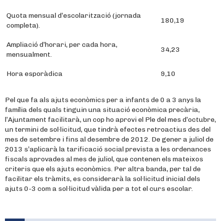
Quota mensual d’escolarització (jornada
180,19
completa).
Ampliació d’horari, per cada hora,
34,23
mensualment.
Hora esporàdica
9,10
Pel que fa als ajuts econòmics per a infants de 0 a 3 anys la
família dels quals tinguin una situació econòmica precària,
l’Ajuntament facilitarà, un cop ho aprovi el Ple del mes d’octubre,
un termini de sol·licitud, que tindrà efectes retroactius des del
mes de setembre i fins al desembre de 2012. De gener a juliol de
2013 s’aplicarà la tarificació social prevista a les ordenances
fiscals aprovades al mes de juliol, que contenen els mateixos
criteris que els ajuts econòmics. Per altra banda, per tal de
facilitar els tràmits, es considerarà la sol·licitud inicial dels
ajuts 0-3 com a sol·licitud vàlida per a tot el curs escolar.