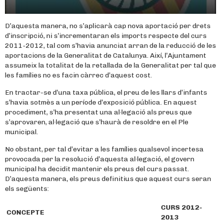
D’aquesta manera, no s’aplicarà cap nova aportació per drets
d’inscripció, ni s’incrementaran els imports respecte del curs
2011-2012, tal com s’havia anunciat arran de la reducció de les
aportacions de la Generalitat de Catalunya. Així, l’Ajuntament
assumeix la totalitat de la retallada de la Generalitat per tal que
les famílies no es facin càrrec d’aquest cost.
En tractar-se d’una taxa pública, el preu de les llars d’infants
s’havia sotmès a un període d’exposició pública. En aquest
procediment, s’ha presentat una al·legació als preus que
s’aprovaren, al·legació que s’haurà de resoldre en el Ple
municipal.
No obstant, per tal d’evitar a les famílies qualsevol incertesa
provocada per la resolució d’aquesta al·legació, el govern
municipal ha decidit mantenir els preus del curs passat.
D’aquesta manera, els preus definitius que aquest curs seran
els següents:
CURS 2012-
CONCEPTE
2013